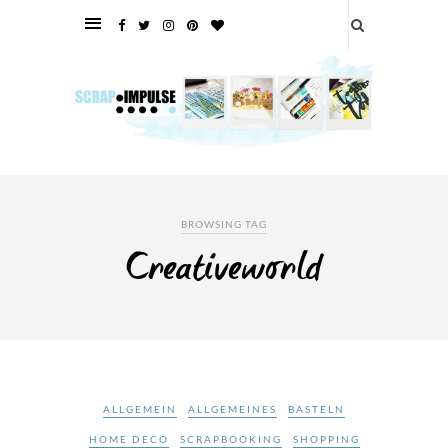
BROWSING TAG
Creativeworld
ALLGEMEIN
ALLGEMEINES
BASTELN
HOME DECO
SCRAPBOOKING
SHOPPING