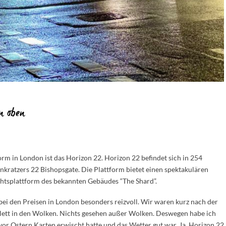
on oben
orm in London ist das Horizon 22.
Horizon 22 befindet sich in 254
enkratzers
22 Bishopsgate
. Die Plattform bietet einen spektakulären
ichtsplattform des bekannten Gebäudes “The Shard”.
 bei den Preisen in London besonders reizvoll. Wir waren kurz nach der
ett in den Wolken. Nichts gesehen außer Wolken. Deswegen habe ich
 vor Ostern Karten erwischt hatte und das Wetter gut war. Ja, Horizon 22