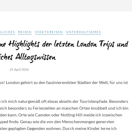
NLICHES
REISEN
STÄDTEREISEN
UNTERHALTSAMES
ine Highlights der letzten London Trips und
iches Alltagswissen
29. April 2026
ps! London gehört zu den faszinierendsten Städten der Welt, für uns ist
 ich mich naturgemäß oft etwas abseits der Touristenpfade. Besonders
s sich besonders zu Ferienzeiten an manchen Orten knubbelt und ich bin
den kann. Orte wie Camden oder Notting Hill meide ich inzwischen
r hyped finde. Genau wie die von den Menschenmengen genervten
risten geplagten Gegenden wohnen. Durch meine Kinder lerne ich