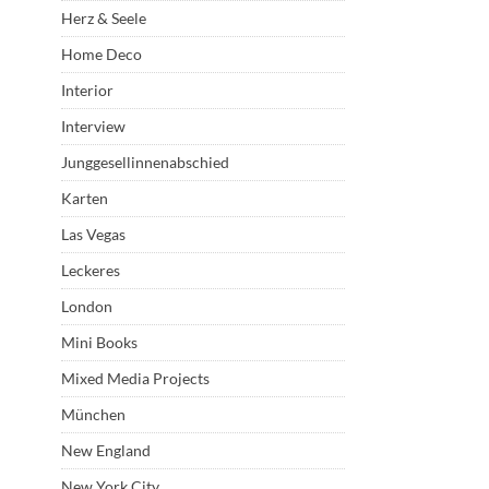
Herz & Seele
Home Deco
Interior
Interview
Junggesellinnenabschied
Karten
Las Vegas
Leckeres
London
Mini Books
Mixed Media Projects
München
New England
New York City