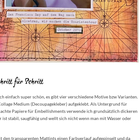
ritt für Schritt
h einfach super schön, es gibt vier verschiedene Motive bzw Varianten.
t Collage Medium (Decoupagekleber) aufgeklebt. Als Untergrund für
chte Papiere für Embellishments verwende ich grundsätzlich dickeren
r ist stabil, saugfähig und wellt sich nicht wenn man mit Wasser oder
 den transparenten Mattints einen Farbverlauf aufgepinselt und da