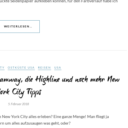
ruckte Seidenpapier aufkleben können, für den Farbverlauf habe ich
WEITERLESEN…
ITY
OSTKÜSTE USA
REISEN
USA
Tramway, die Highline und noch mehr New
ork City Tipps
5. Februar 2018
 New York City alles erleben? Eine ganze Menge! Man fliegt ja
dern um alles aufzusaugen was geht, oder?