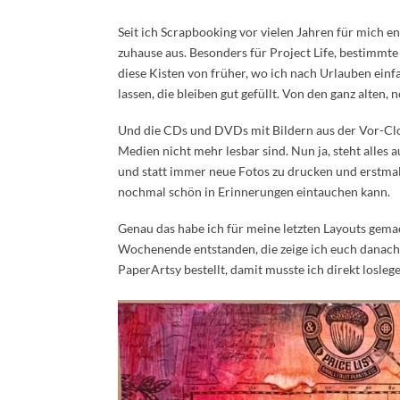
Seit ich Scrapbooking vor vielen Jahren für mich e
zuhause aus. Besonders für Project Life, bestim
diese Kisten von früher, wo ich nach Urlauben ein
lassen, die bleiben gut gefüllt. Von den ganz alten, 
Und die CDs und DVDs mit Bildern aus der Vor-Clou
Medien nicht mehr lesbar sind. Nun ja, steht alles au
und statt immer neue Fotos zu drucken und erstmal d
nochmal schön in Erinnerungen eintauchen kann.
Genau das habe ich für meine letzten Layouts gema
Wochenende entstanden, die zeige ich euch danach.
PaperArtsy bestellt, damit musste ich direkt losleg