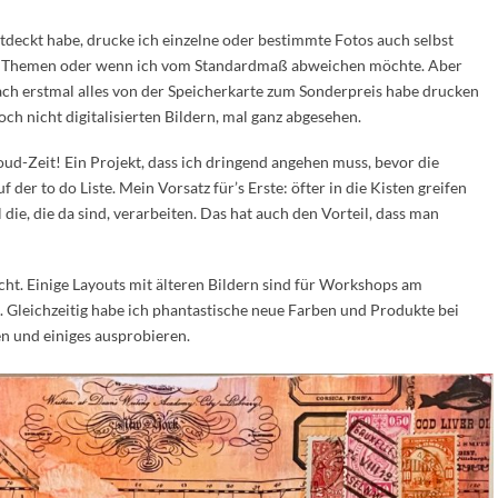
ntdeckt habe, drucke ich einzelne oder bestimmte Fotos auch selbst
mte Themen oder wenn ich vom Standardmaß abweichen möchte. Aber
fach erstmal alles von der Speicherkarte zum Sonderpreis habe drucken
noch nicht digitalisierten Bildern, mal ganz abgesehen.
d-Zeit! Ein Projekt, dass ich dringend angehen muss, bevor die
f der to do Liste. Mein Vorsatz für’s Erste: öfter in die Kisten greifen
ie, die da sind, verarbeiten. Das hat auch den Vorteil, dass man
cht. Einige Layouts mit älteren Bildern sind für Workshops am
 Gleichzeitig habe ich phantastische neue Farben und Produkte bei
en und einiges ausprobieren.