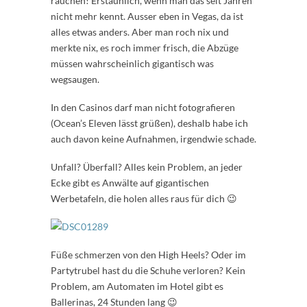
rauchen! Erstaunlich, wenn man das seit Jahren
nicht mehr kennt. Ausser eben in Vegas, da ist
alles etwas anders. Aber man roch nix und
merkte nix, es roch immer frisch, die Abzüge
müssen wahrscheinlich gigantisch was
wegsaugen.
In den Casinos darf man nicht fotografieren
(Ocean’s Eleven lässt grüßen), deshalb habe ich
auch davon keine Aufnahmen, irgendwie schade.
Unfall? Überfall? Alles kein Problem, an jeder
Ecke gibt es Anwälte auf gigantischen
Werbetafeln, die holen alles raus für dich 😉
Füße schmerzen von den High Heels? Oder im
Partytrubel hast du die Schuhe verloren? Kein
Problem, am Automaten im Hotel gibt es
Ballerinas, 24 Stunden lang 😉