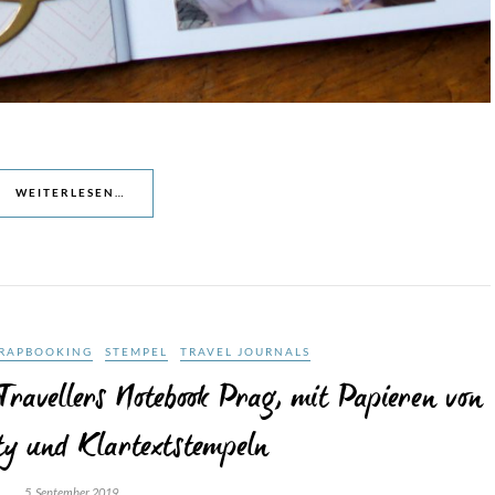
WEITERLESEN…
RAPBOOKING
STEMPEL
TRAVEL JOURNALS
Travellers Notebook Prag, mit Papieren von
ty und Klartextstempeln
5. September 2019