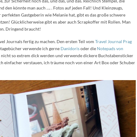
, zur Sicherheit noch das, und das, und das. Reichlich Stempel, die
 den könnte man auch …. . Fotos auf jeden Fall! Und Kleinzeugs,
perfekten Gastgeberin wie Melanie hat, gibt es das große schwere
zen! Glücklicherweise gibt es aber auch Scrapkoffer mit Rollen. Man
den. Dringend braucht!
avel Journals fertig zu machen. Den ersten Teil vom
Travel Journal Prag
isetagebücher verwende ich gerne
Danidoris
oder die
Notepads von
sie nicht so extrem dick werden und verwende dickere Buchstabensticker
ch einfacher verstauen, ich träume noch von einer Art Box oder Schuber