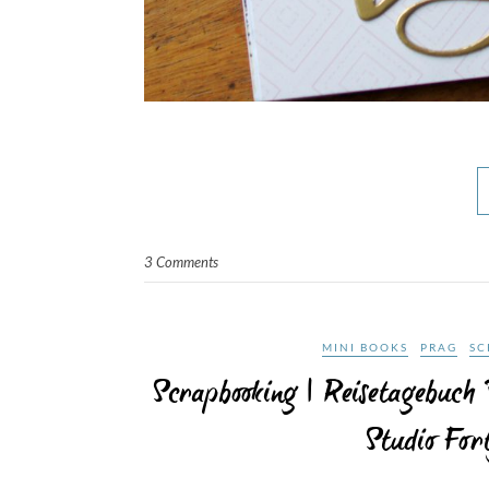
3 Comments
MINI BOOKS
PRAG
SC
Scrapbooking | Reisetagebuch 
Studio For