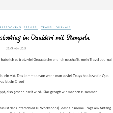
RAPBOOKING
STEMPEL
TRAVEL JOURNALS
pbooking im Danidori mit Stempeln
23. Oktober 2019
habe ich es trotz viel Gequatsche endlich geschafft, mein Travel Journal
Mal ein Akt. Das kommt davon wenn man zuviel Zeugs hat, bzw die Qual
as ist ein Crop?
oppt, also geschnipselt wird. Klar gesagt: wir machen zusammen
(das ist der Unterschied zu Workshops) , deshalb meine Frage am Anfang.