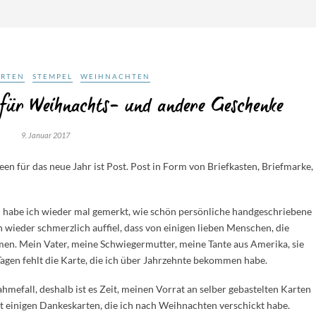
ARTEN
STEMPEL
WEIHNACHTEN
für Weihnachts- und andere Geschenke
9. Januar 2017
en für das neue Jahr ist Post. Post in Form von Briefkasten, Briefmarke,
habe ich wieder mal gemerkt, wie schön persönliche handgeschriebene
wieder schmerzlich auffiel, dass von einigen lieben Menschen, die
en. Mein Vater, meine Schwiegermutter, meine Tante aus Amerika, sie
 Tagen fehlt die Karte, die ich über Jahrzehnte bekommen habe.
efall, deshalb ist es Zeit, meinen Vorrat an selber gebastelten Karten
it einigen Dankeskarten, die ich nach Weihnachten verschickt habe.