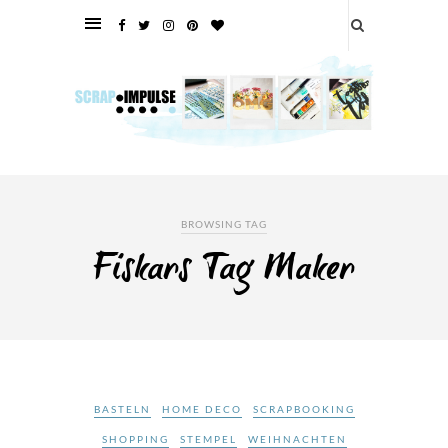
BROWSING TAG
Fiskars Tag Maker
BASTELN
HOME DECO
SCRAPBOOKING
SHOPPING
STEMPEL
WEIHNACHTEN