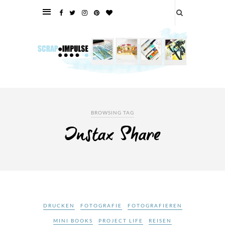
BROWSING TAG
Instax Share
DRUCKEN
FOTOGRAFIE
FOTOGRAFIEREN
MINI BOOKS
PROJECT LIFE
REISEN