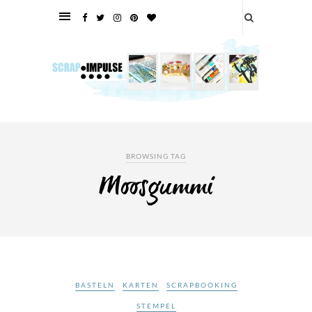
BROWSING TAG
Moosgummi
BASTELN
KARTEN
SCRAPBOOKING
STEMPEL