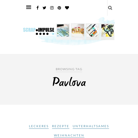
BROWSING TAG
Pavlova
LECKERES
REZEPTE
UNTERHALTSAMES
WEIHNACHTEN