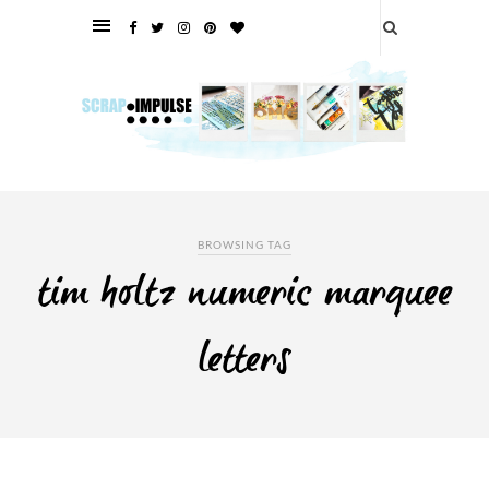
BROWSING TAG
tim holtz numeric marquee
letters