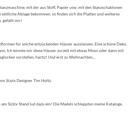
 Stanzmaschine, mit der aus Stoff, Papier usw. mit den Stanzschablonen
 seitliche Ablage bekommen, so finden sich die Platten und weiteres
 gefällt mir!
ndformen für solche entzückenden Häuser ausstanzen. Eine schöne Deko,
kann. Ich könnte mir diese Häuser zurzeit mit etwas Moos oder dann mit
sglocken vorstellen, hachz! Und erst zu Weihnachten…
von Sizzix Designer Tim Holtz.
 am Sizzix-Stand lud dazu ein! Die Mädels schleppten meine Kataloge,