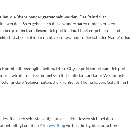
len, die übereinander gestempelt werden. Das Prinzip ist
iffen worden. So ergeben sich diese wunderbaren dimensionalen
selber probiert, an diesem Beispiel in blau. Die Stempelkissen sind
ffekt, sind aber trotzdem nicht verschwommen. Deshalb der Name" crisp
en Kombinationsmöglichkeiten. Diese Cityscape Stempel zum Beispiel
ondern, wie der dritte Stempel von links mit der Londoner Westminster
 oder andere Gelegenheiten, die kirchliches Thema haben. Gefällt mir!
s lässt sich sehr vielseitig nutzen. Leider lassen sich bei den
aut unbedingt auf dem
Altenew-Blog
vorbei, dort gibt es so schöne