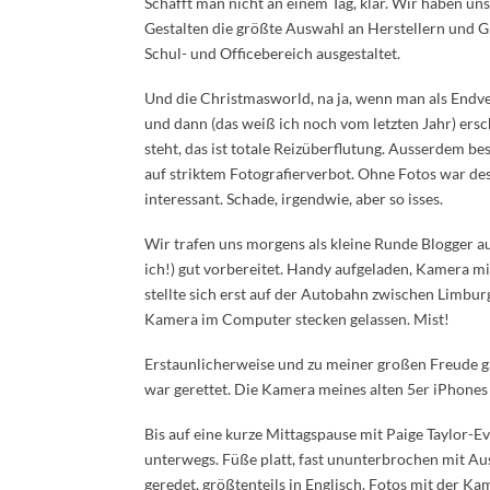
Schafft man nicht an einem Tag, klar. Wir haben uns
Gestalten die größte Auswahl an Herstellern und G
Schul- und Officebereich ausgestaltet.
Und die Christmasworld, na ja, wenn man als End
und dann (das weiß ich noch vom letzten Jahr) e
steht, das ist totale Reizüberflutung. Ausserdem b
auf striktem Fotografierverbot. Ohne Fotos war de
interessant. Schade, irgendwie, aber so isses.
Wir trafen uns morgens als kleine Runde Blogger a
ich!) gut vorbereitet. Handy aufgeladen, Kamera mi
stellte sich erst auf der Autobahn zwischen Limbu
Kamera im Computer stecken gelassen. Mist!
Erstaunlicherweise und zu meiner großen Freude g
war gerettet. Die Kamera meines alten 5er iPhones
Bis auf eine kurze Mittagspause mit Paige Taylor-E
unterwegs. Füße platt, fast ununterbrochen mit A
geredet, größtenteils in Englisch. Fotos mit der Kam