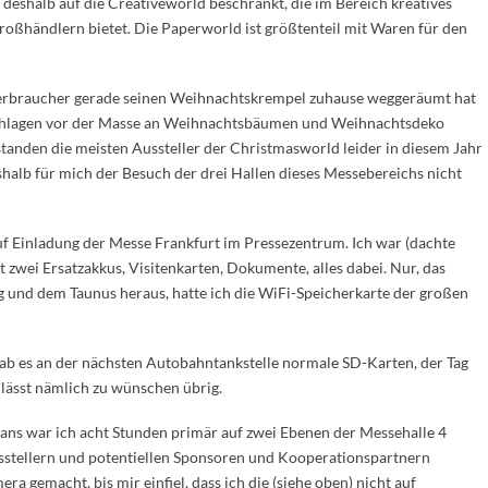
 deshalb auf die Creativeworld beschränkt, die im Bereich kreatives
roßhändlern bietet. Die Paperworld ist größtenteil mit Waren für den
verbraucher gerade seinen Weihnachtskrempel zuhause weggeräumt hat
rschlagen vor der Masse an Weihnachtsbäumen und Weihnachtsdeko
estanden die meisten Aussteller der Christmasworld leider in diesem Jahr
shalb für mich der Besuch der drei Hallen dieses Messebereichs nicht
uf Einladung der Messe Frankfurt im Pressezentrum. Ich war (dachte
t zwei Ersatzakkus, Visitenkarten, Dokumente, alles dabei. Nur, das
rg und dem Taunus heraus, hatte ich die WiFi-Speicherkarte der großen
ab es an der nächsten Autobahntankstelle normale SD-Karten, der Tag
 lässt nämlich zu wünschen übrig.
vans war ich acht Stunden primär auf zwei Ebenen der Messehalle 4
usstellern und potentiellen Sponsoren und Kooperationspartnern
era gemacht, bis mir einfiel, dass ich die (siehe oben) nicht auf