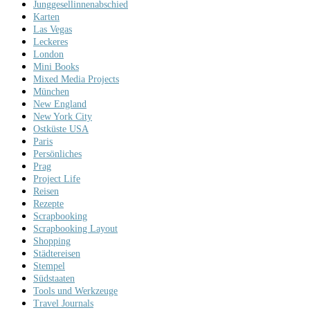
Junggesellinnenabschied
Karten
Las Vegas
Leckeres
London
Mini Books
Mixed Media Projects
München
New England
New York City
Ostküste USA
Paris
Persönliches
Prag
Project Life
Reisen
Rezepte
Scrapbooking
Scrapbooking Layout
Shopping
Städtereisen
Stempel
Südstaaten
Tools und Werkzeuge
Travel Journals