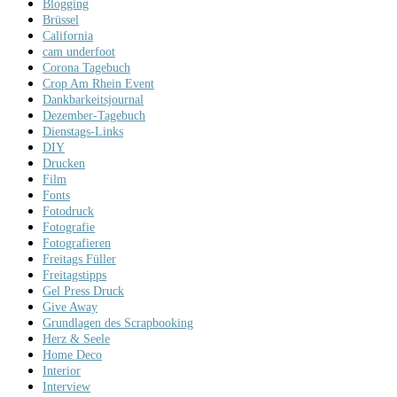
Blogging
Brüssel
California
cam underfoot
Corona Tagebuch
Crop Am Rhein Event
Dankbarkeitsjournal
Dezember-Tagebuch
Dienstags-Links
DIY
Drucken
Film
Fonts
Fotodruck
Fotografie
Fotografieren
Freitags Füller
Freitagstipps
Gel Press Druck
Give Away
Grundlagen des Scrapbooking
Herz & Seele
Home Deco
Interior
Interview