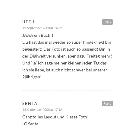
UTE L.
Reply
15. September 2008 at 14:32
JAAA ein Buch!!!
Du hast das mal wieder so super hingekriegt bin
begeistert! Das Foto ist auch so passend! Bin in
der Digiwelt versunken, aber dazu Freitag mehr!
Und “ja” ich sage meiner kleinen jeden Tag das
ich sie liebe, ist auch nicht schwer bei unserer
2jährigen!
SENTA
Reply
15. September 2008 at 17:42
Ganz tolles Layout und Klasse Foto!
LG Senta