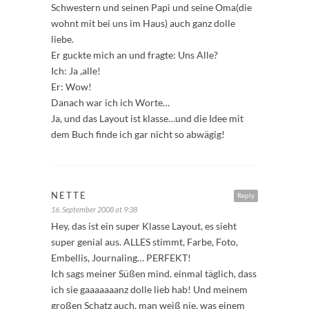
Schwestern und seinen Papi und seine Oma(die
wohnt mit bei uns im Haus) auch ganz dolle
liebe.
Er guckte mich an und fragte: Uns Alle?
Ich: Ja ,alle!
Er: Wow!
Danach war ich ich Worte…
Ja, und das Layout ist klasse…und die Idee mit
dem Buch finde ich gar nicht so abwägig!
NETTE
Reply
16. September 2008 at 9:38
Hey, das ist ein super Klasse Layout, es sieht
super genial aus. ALLES stimmt, Farbe, Foto,
Embellis, Journaling… PERFEKT!
Ich sags meiner Süßen mind. einmal täglich, dass
ich sie gaaaaaaanz dolle lieb hab! Und meinem
großen Schatz auch, man weiß nie, was einem