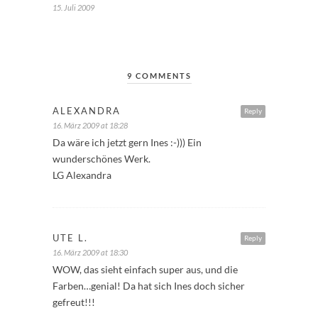
15. Juli 2009
9 COMMENTS
ALEXANDRA
Reply
16. März 2009 at 18:28
Da wäre ich jetzt gern Ines :-))) Ein
wunderschönes Werk.
LG Alexandra
UTE L.
Reply
16. März 2009 at 18:30
WOW, das sieht einfach super aus, und die
Farben…genial! Da hat sich Ines doch sicher
gefreut!!!