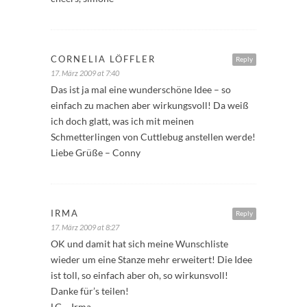
CORNELIA LÖFFLER
Reply
17. März 2009 at 7:40
Das ist ja mal eine wunderschöne Idee – so
einfach zu machen aber wirkungsvoll! Da weiß
ich doch glatt, was ich mit meinen
Schmetterlingen von Cuttlebug anstellen werde!
Liebe Grüße – Conny
IRMA
Reply
17. März 2009 at 8:27
OK und damit hat sich meine Wunschliste
wieder um eine Stanze mehr erweitert! Die Idee
ist toll, so einfach aber oh, so wirkunsvoll!
Danke für’s teilen!
LG – Irma