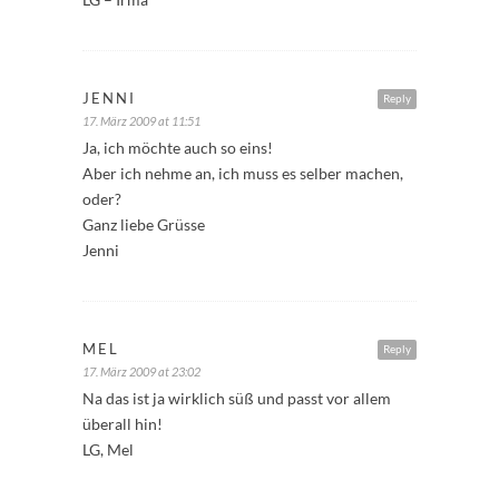
JENNI
Reply
17. März 2009 at 11:51
Ja, ich möchte auch so eins!
Aber ich nehme an, ich muss es selber machen,
oder?
Ganz liebe Grüsse
Jenni
MEL
Reply
17. März 2009 at 23:02
Na das ist ja wirklich süß und passt vor allem
überall hin!
LG, Mel