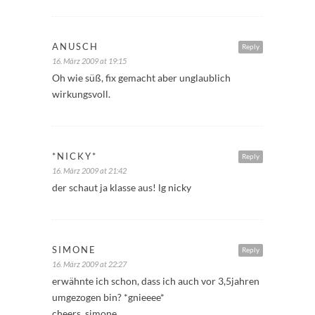
ANUSCH
Reply
16. März 2009 at 19:15
Oh wie süß, fix gemacht aber unglaublich
wirkungsvoll.
*NICKY*
Reply
16. März 2009 at 21:42
der schaut ja klasse aus! lg nicky
SIMONE
Reply
16. März 2009 at 22:27
erwähnte ich schon, dass ich auch vor 3,5jahren
umgezogen bin? *gnieeee*
cheers, simone