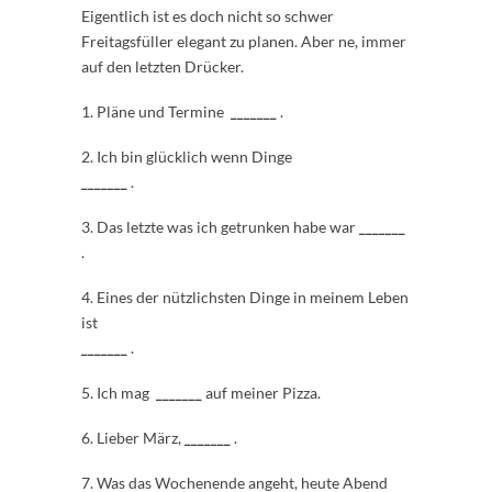
Eigentlich ist es doch nicht so schwer
Freitagsfüller elegant zu planen. Aber ne, immer
auf den letzten Drücker.
1. Pläne und Termine
_______
.
2. Ich bin glücklich wenn Dinge
_______
.
3. Das letzte was ich getrunken habe war
_______
.
4. Eines der nützlichsten Dinge in meinem Leben
ist
_______
.
5. Ich mag
_______
auf meiner Pizza.
6. Lieber März,
_______
.
7. Was das Wochenende angeht, heute Abend