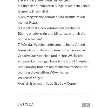
K A F F F E E wie immer in Mengen.
4. Eines der nützlichsten Dinge in meinem Leben
ist meine Kreativität!
5. Ich mag frische Tomaten und Basilikum auf
meiner Pizza.
6. Lieber März, ach komme und mache die
Bäume wieder grün und bitte, lass endlich die
Sonne scheinen!
7. Was das Wochenende angeht, heute Abend
freue ich mich darauf meine Einkäufe von der
Creative auszupacken und meine WS-Tasche
einzupacken, morgen habe ich s. Punkt 1 geplant
und Sonntag möchte ich meine wahrscheinlich
nicht fertiggestellten WS-Arbeiten
vervollständigen!
Ach ich freu mich, liebe Grüße – Conny
JAZZICA
Reply