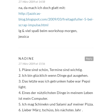
27. März 2009 at 14:58
na, da mach ich doch glatt mit:
http://jazzicas-
blog.blogspot.com/2009/03/freitagsfuller-5-bei-
scrap-impulse.html
lg & viel spaß beim workshop morgen,
jessica
NADINE
Reply
27. März 2009 at 15:56
1. Pläne sind schön, Termine sind wichtig.
2. Ich bin glücklich wenn Dinge gut ausgehen.
3. Das letzte was ich getrunken habe war Pepsi
light.
4. Eines der nützlichsten Dinge in meinem Leben
ist mein Computer.
5. Ich mag Schinekn und Salami auf meiner Pizza.
6. Lieber März, tschüss, bis nächstes Jahr .