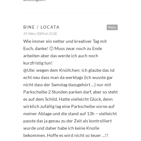
BINE / LOCATA
Reply
29. März 2009 at 23:28
Wie immer ein netter und kreativer Tag mit
Euch, danke! 🙂 Muss zwar noch zu Ende
arbeiten aber das werde ich auch noch
kurzfristig tun!
@Ute: wegen dem Knöllchen: ich glaube das ist
echt neu dass man da werktags (ich wusste gar
nicht dass der Samstag dazugehört …) nur mit
Parkscheibe 2 Stunden parken darf, aber so steht
es auf dem Schild. Hatte vielleicht Glück, denn
wirklich zufällig lag eine Parkscheibe vorne auf
meiner Ablage und die stand auf 13h – vielleicht
passte das ja genau zu der Zeit als kontrolliert
wurde und daher habe ich keine Knolle
bekommen. Hoffe es wird nicht so teuer …!!