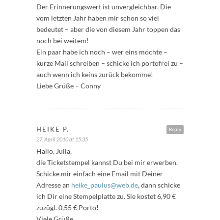
Der Erinnerungswert ist unvergleichbar. Die
vom letzten Jahr haben mir schon so viel
bedeutet – aber die von diesem Jahr toppen das
noch bei weitem!
Ein paar habe ich noch – wer eins möchte –
kurze Mail schreiben – schicke ich portofrei zu –
auch wenn ich keins zurück bekomme!
Liebe Grüße – Conny
HEIKE P.
Reply
27. April 2010 at 15:35
Hallo, Julia,
die Ticketstempel kannst Du bei mir erwerben.
Schicke mir einfach eine Email mit Deiner
Adresse an
heike_paulus@web.de
, dann schicke
ich Dir eine Stempelplatte zu. Sie kostet 6,90 €
zuzügl. 0,55 € Porto!
Viele Grüße