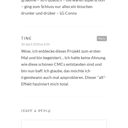
– ging zum Schluss nur alles ein bisschen
drunter und drüber – LG Conny
TINE
Reply
30. April 2010 at 6:54
Wow, ich entdecke dieses Projekt zum ersten
Mal und bin begeistert… Ich hatte keine Ahnung,
wie diese schönen CMCs entstanden sind und
bin nun baff. Ich glaube, das möchte ich
irgendwann auch mal azsprobieren. Dieser “alt”-
Effekt fasziniert mich total.
LEAVE A REPLY