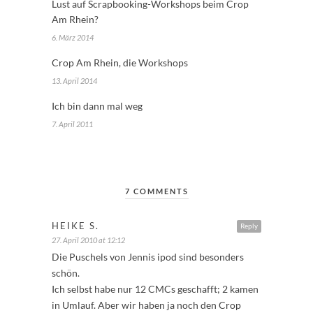
Lust auf Scrapbooking-Workshops beim Crop
Am Rhein?
6. März 2014
Crop Am Rhein, die Workshops
13. April 2014
Ich bin dann mal weg
7. April 2011
7 COMMENTS
HEIKE S.
Reply
27. April 2010 at 12:12
Die Puschels von Jennis ipod sind besonders
schön.
Ich selbst habe nur 12 CMCs geschafft; 2 kamen
in Umlauf. Aber wir haben ja noch den Crop