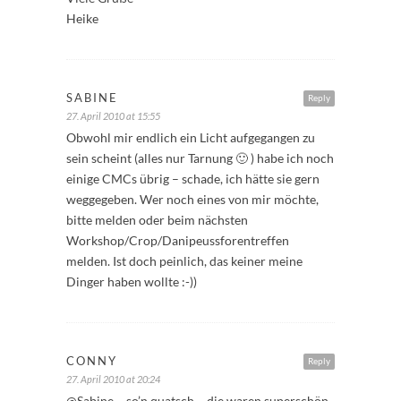
Heike
SABINE
Reply
27. April 2010 at 15:55
Obwohl mir endlich ein Licht aufgegangen zu
sein scheint (alles nur Tarnung 🙂 ) habe ich noch
einige CMCs übrig – schade, ich hätte sie gern
weggegeben. Wer noch eines von mir möchte,
bitte melden oder beim nächsten
Workshop/Crop/Danipeussforentreffen
melden. Ist doch peinlich, das keiner meine
Dinger haben wollte :-))
CONNY
Reply
27. April 2010 at 20:24
@Sabine – so’n quatsch – die waren superschön