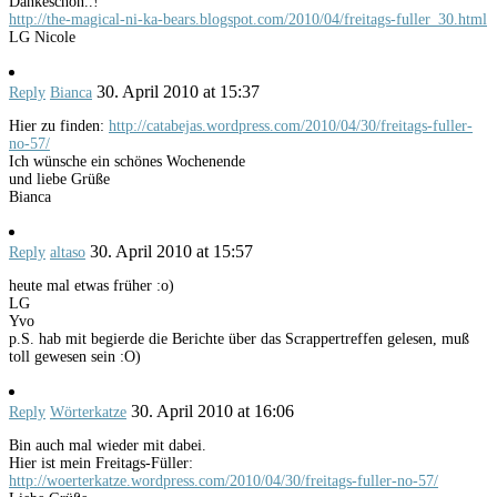
Dankeschön..!
http://the-magical-ni-ka-bears.blogspot.com/2010/04/freitags-fuller_30.html
LG Nicole
30. April 2010 at 15:37
Reply
Bianca
Hier zu finden:
http://catabejas.wordpress.com/2010/04/30/freitags-fuller-
no-57/
Ich wünsche ein schönes Wochenende
und liebe Grüße
Bianca
30. April 2010 at 15:57
Reply
altaso
heute mal etwas früher :o)
LG
Yvo
p.S. hab mit begierde die Berichte über das Scrappertreffen gelesen, muß
toll gewesen sein :O)
30. April 2010 at 16:06
Reply
Wörterkatze
Bin auch mal wieder mit dabei.
Hier ist mein Freitags-Füller:
http://woerterkatze.wordpress.com/2010/04/30/freitags-fuller-no-57/