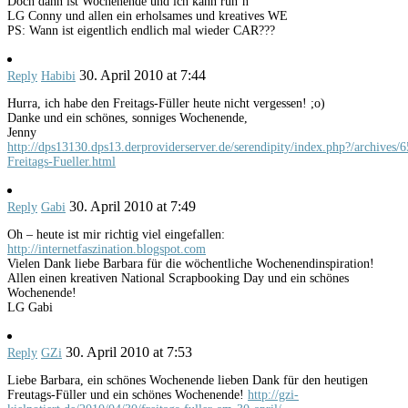
Doch dann ist Wochenende und ich kann ruh’n
LG Conny und allen ein erholsames und kreatives WE
PS: Wann ist eigentlich endlich mal wieder CAR???
30. April 2010 at 7:44
Reply
Habibi
Hurra, ich habe den Freitags-Füller heute nicht vergessen! ;o)
Danke und ein schönes, sonniges Wochenende,
Jenny
http://dps13130.dps13.derproviderserver.de/serendipity/index.php?/archives/6
Freitags-Fueller.html
30. April 2010 at 7:49
Reply
Gabi
Oh – heute ist mir richtig viel eingefallen:
http://internetfaszination.blogspot.com
Vielen Dank liebe Barbara für die wöchentliche Wochenendinspiration!
Allen einen kreativen National Scrapbooking Day und ein schönes
Wochenende!
LG Gabi
30. April 2010 at 7:53
Reply
GZi
Liebe Barbara, ein schönes Wochenende lieben Dank für den heutigen
Freutags-Füller und ein schönes Wochenende!
http://gzi-