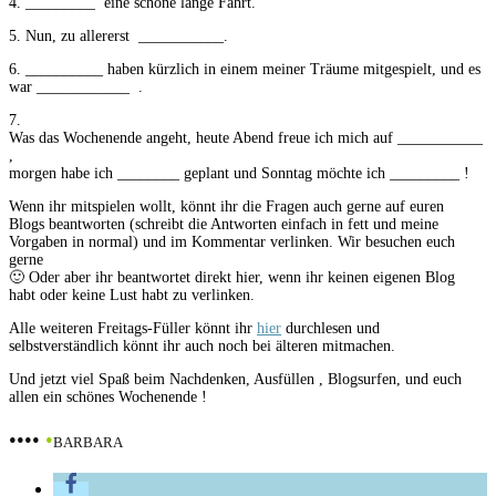
4. _________ eine schöne lange Fahrt.
5. Nun, zu allererst ___________.
6. __________ haben kürzlich in einem meiner Träume mitgespielt, und es
war ____________ .
7.
Was das Wochenende angeht, heute Abend freue ich mich auf ___________
,
morgen habe ich ________ geplant und Sonntag möchte ich _________ !
Wenn ihr mitspielen wollt, könnt ihr die Fragen auch gerne auf euren
Blogs beantworten (schreibt die Antworten einfach in fett und meine
Vorgaben in normal) und im Kommentar verlinken. Wir besuchen euch
gerne
🙂 Oder aber ihr beantwortet direkt hier, wenn ihr keinen eigenen Blog
habt oder keine Lust habt zu verlinken.
Alle weiteren Freitags-Füller könnt ihr
hier
durchlesen und
selbstverständlich könnt ihr auch noch bei älteren mitmachen.
Und jetzt viel Spaß beim Nachdenken, Ausfüllen , Blogsurfen, und euch
allen ein schönes Wochenende !
••••
•
BARBARA