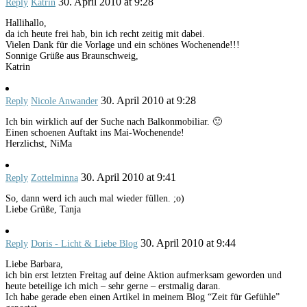
30. April 2010 at 9:28
Reply
Katrin
Hallihallo,
da ich heute frei hab, bin ich recht zeitig mit dabei.
Vielen Dank für die Vorlage und ein schönes Wochenende!!!
Sonnige Grüße aus Braunschweig,
Katrin
30. April 2010 at 9:28
Reply
Nicole Anwander
Ich bin wirklich auf der Suche nach Balkonmobiliar. 🙂
Einen schoenen Auftakt ins Mai-Wochenende!
Herzlichst, NiMa
30. April 2010 at 9:41
Reply
Zottelminna
So, dann werd ich auch mal wieder füllen. ;o)
Liebe Grüße, Tanja
30. April 2010 at 9:44
Reply
Doris - Licht & Liebe Blog
Liebe Barbara,
ich bin erst letzten Freitag auf deine Aktion aufmerksam geworden und
heute beteilige ich mich – sehr gerne – erstmalig daran.
Ich habe gerade eben einen Artikel in meinem Blog “Zeit für Gefühle”