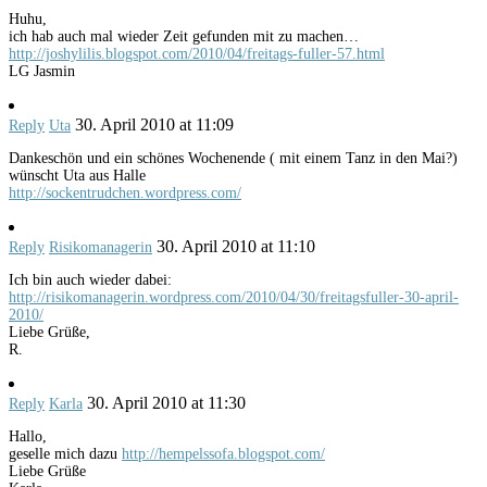
Huhu,
ich hab auch mal wieder Zeit gefunden mit zu machen…
http://joshylilis.blogspot.com/2010/04/freitags-fuller-57.html
LG Jasmin
30. April 2010 at 11:09
Reply
Uta
Dankeschön und ein schönes Wochenende ( mit einem Tanz in den Mai?)
wünscht Uta aus Halle
http://sockentrudchen.wordpress.com/
30. April 2010 at 11:10
Reply
Risikomanagerin
Ich bin auch wieder dabei:
http://risikomanagerin.wordpress.com/2010/04/30/freitagsfuller-30-april-
2010/
Liebe Grüße,
R.
30. April 2010 at 11:30
Reply
Karla
Hallo,
geselle mich dazu
http://hempelssofa.blogspot.com/
Liebe Grüße