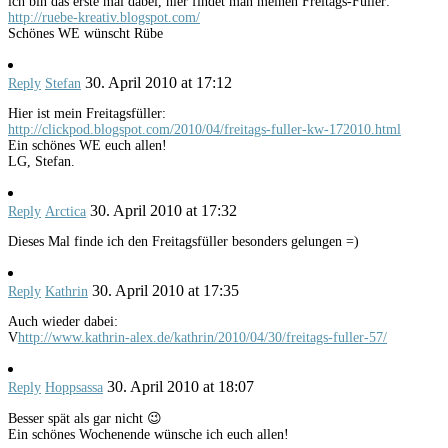
ich bin das erste mal dabei, hier findet man meinen Freitags-Füller:
http://ruebe-kreativ.blogspot.com/
Schönes WE wünscht Rübe
30. April 2010 at 17:12
Reply
Stefan
Hier ist mein Freitagsfüller:
http://clickpod.blogspot.com/2010/04/freitags-fuller-kw-172010.html
Ein schönes WE euch allen!
LG, Stefan.
30. April 2010 at 17:32
Reply
Arctica
Dieses Mal finde ich den Freitagsfüller besonders gelungen =)
30. April 2010 at 17:35
Reply
Kathrin
Auch wieder dabei:
V
http://www.kathrin-alex.de/kathrin/2010/04/30/freitags-fuller-57/
30. April 2010 at 18:07
Reply
Hoppsassa
Besser spät als gar nicht 😉
Ein schönes Wochenende wünsche ich euch allen!