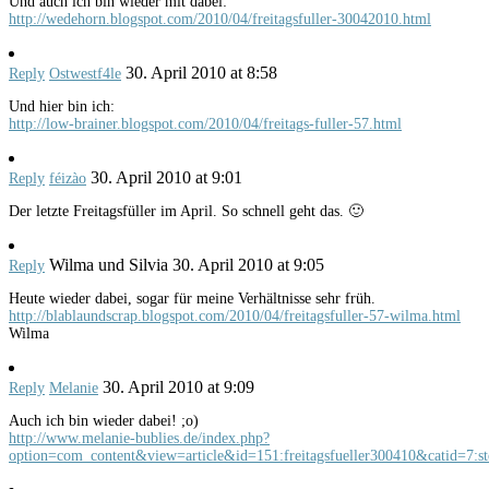
Und auch ich bin wieder mit dabei:
http://wedehorn.blogspot.com/2010/04/freitagsfuller-30042010.html
30. April 2010 at 8:58
Reply
Ostwestf4le
Und hier bin ich:
http://low-brainer.blogspot.com/2010/04/freitags-fuller-57.html
30. April 2010 at 9:01
Reply
féizào
Der letzte Freitagsfüller im April. So schnell geht das. 🙂
Wilma und Silvia
30. April 2010 at 9:05
Reply
Heute wieder dabei, sogar für meine Verhältnisse sehr früh.
http://blablaundscrap.blogspot.com/2010/04/freitagsfuller-57-wilma.html
Wilma
30. April 2010 at 9:09
Reply
Melanie
Auch ich bin wieder dabei! ;o)
http://www.melanie-bublies.de/index.php?
option=com_content&view=article&id=151:freitagsfueller300410&catid=7:st