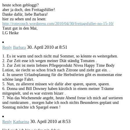
heute schon gebloggt?
aber ja doch, den Freitagsfüller!
Danke dafür, liebe Barbara!
hier zu sehen und zu lesen:
http://rotecouch.wordpress.com/2010/04/30/freitagsfuller-no-15-10/
Tanzt gut in den Mai,
LG Heike
30. April 2010 at 8:51
Reply
Barbara
1. Es ist warm und noch nicht mal Sommer, so könnte es weitergehen.
2. Zur Zeit esse ich wegen meiner Diät ständig Tomaten .
3. Zur Zeit ist mein liebstes Pflegeprodukt Nivea Happy Time Body
Lotion, sie riecht so schon frisch nach Zitrone und zieht gut ein. .
4. In unserer Urlaubsplanung für die Herbstferien gibt es momentan eine
schöne lange Fahrt.
5. Nun, zu allererst müssen wir dafür aber sparen, sparen, sparen.
6. Donna und Bill Downey haben kürzlich in einem meiner Träume
mitgespielt, und es war extrem bizarr .
7. Was das Wochenende angeht, heute Abend freue ich mich auf sortieren
und rumkramen , morgen habe ich noch nichts Besonderes geplant und
Sonntag möchte ich Spargel essen !
30. April 2010 at 8:53
Reply
Katharina