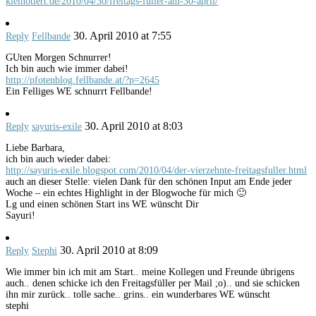
kielnotiert.de/2010/04/30/freitags-fuller-am-30-april/
30. April 2010 at 7:55
Reply
Fellbande
GUten Morgen Schnurrer!
Ich bin auch wie immer dabei!
http://pfotenblog.fellbande.at/?p=2645
Ein Felliges WE schnurrt Fellbande!
30. April 2010 at 8:03
Reply
sayuris-exile
Liebe Barbara,
ich bin auch wieder dabei:
http://sayuris-exile.blogspot.com/2010/04/der-vierzehnte-freitagsfuller.html
auch an dieser Stelle: vielen Dank für den schönen Input am Ende jeder
Woche – ein echtes Highlight in der Blogwoche für mich 🙂
Lg und einen schönen Start ins WE wünscht Dir
Sayuri!
30. April 2010 at 8:09
Reply
Stephi
Wie immer bin ich mit am Start.. meine Kollegen und Freunde übrigens
auch.. denen schicke ich den Freitagsfüller per Mail ;o).. und sie schicken
ihn mir zurück.. tolle sache.. grins.. ein wunderbares WE wünscht
stephi