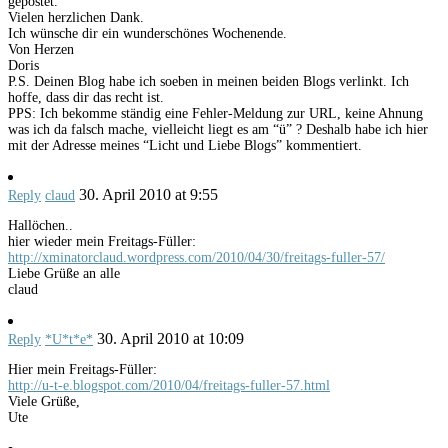
gepostet.
Vielen herzlichen Dank.
Ich wünsche dir ein wunderschönes Wochenende.
Von Herzen
Doris
P.S. Deinen Blog habe ich soeben in meinen beiden Blogs verlinkt. Ich
hoffe, dass dir das recht ist.
PPS: Ich bekomme ständig eine Fehler-Meldung zur URL, keine Ahnung
was ich da falsch mache, vielleicht liegt es am “ü” ? Deshalb habe ich hier
mit der Adresse meines “Licht und Liebe Blogs” kommentiert.
30. April 2010 at 9:55
Reply
claud
Hallöchen..
hier wieder mein Freitags-Füller:
http://xminatorclaud.wordpress.com/2010/04/30/freitags-fuller-57/
Liebe Grüße an alle
claud
30. April 2010 at 10:09
Reply
*U*t*e*
Hier mein Freitags-Füller:
http://u-t-e.blogspot.com/2010/04/freitags-fuller-57.html
Viele Grüße,
Ute