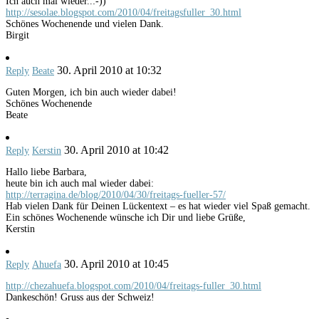
Ich auch mal wieder..:-))
http://sesolae.blogspot.com/2010/04/freitagsfuller_30.html
Schönes Wochenende und vielen Dank.
Birgit
30. April 2010 at 10:32
Reply
Beate
Guten Morgen, ich bin auch wieder dabei!
Schönes Wochenende
Beate
30. April 2010 at 10:42
Reply
Kerstin
Hallo liebe Barbara,
heute bin ich auch mal wieder dabei:
http://terragina.de/blog/2010/04/30/freitags-fueller-57/
Hab vielen Dank für Deinen Lückentext – es hat wieder viel Spaß gemacht.
Ein schönes Wochenende wünsche ich Dir und liebe Grüße,
Kerstin
30. April 2010 at 10:45
Reply
Ahuefa
http://chezahuefa.blogspot.com/2010/04/freitags-fuller_30.html
Dankeschön! Gruss aus der Schweiz!