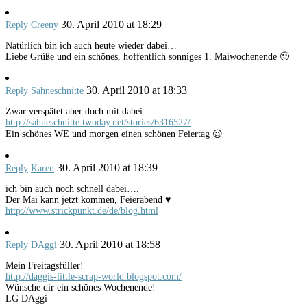
30. April 2010 at 18:29
Reply
Creeny
Natürlich bin ich auch heute wieder dabei…
Liebe Grüße und ein schönes, hoffentlich sonniges 1. Maiwochenende 🙂
30. April 2010 at 18:33
Reply
Sahneschnitte
Zwar verspätet aber doch mit dabei:
http://sahneschnitte.twoday.net/stories/6316527/
Ein schönes WE und morgen einen schönen Feiertag 😉
30. April 2010 at 18:39
Reply
Karen
ich bin auch noch schnell dabei….
Der Mai kann jetzt kommen, Feierabend ♥
http://www.strickpunkt.de/de/blog.html
30. April 2010 at 18:58
Reply
DAggi
Mein Freitagsfüller!
http://daggis-little-scrap-world.blogspot.com/
Wünsche dir ein schönes Wochenende!
LG DAggi