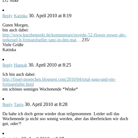
LG Silke
30. April 2010 at 8:19
Reply
Katinka
Guten Morgen,
bin auch dabei:
http://www.kurzbemerkt.de/kommentare/projekt-52-flower-power-abc-
teekessel-h-freitagsfueller-tanz-in-den-mai
….235/
Viele Grüße
Katinka
30. April 2010 at 8:25
Reply
Hannah
Ich bin auch dabei:
http://fissel-moepchen.blogspot.com/2010/04/total-gaga-und-ein-
freitagsfuller.html
ein schönes sonniges Wochenende *Winke*
30. April 2010 at 8:28
Reply
Tanja
Da habe ich doch gerne wieder dran teilgenommen. Leider soll das
Wochenende ja nicht soo sonnig werden, aber das überbrücken wir doch
gut, oder?!