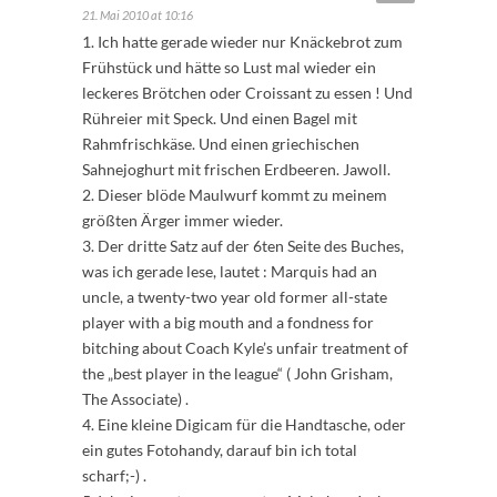
21. Mai 2010 at 10:16
1. Ich hatte gerade wieder nur Knäckebrot zum
Frühstück und hätte so Lust mal wieder ein
leckeres Brötchen oder Croissant zu essen ! Und
Rühreier mit Speck. Und einen Bagel mit
Rahmfrischkäse. Und einen griechischen
Sahnejoghurt mit frischen Erdbeeren. Jawoll.
2. Dieser blöde Maulwurf kommt zu meinem
größten Ärger immer wieder.
3. Der dritte Satz auf der 6ten Seite des Buches,
was ich gerade lese, lautet : Marquis had an
uncle, a twenty-two year old former all-state
player with a big mouth and a fondness for
bitching about Coach Kyle’s unfair treatment of
the „best player in the league“ ( John Grisham,
The Associate) .
4. Eine kleine Digicam für die Handtasche, oder
ein gutes Fotohandy, darauf bin ich total
scharf;-) .