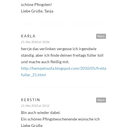
schöne Pfingsten!
Liebe Grüße, Tanja
KARLA
Reply
21. Mai 2010 at 10:06
herrje das verlinken vergesse ich irgendwie
ständig. aber ich finde deinen freitags füller toll
und mache auch fleißig mit.
http://hempelssofa.blogspot.com/2010/05/freitags-
fuller_21.html
KERSTIN
Reply
21. Mai 2010 at 10:12
Bin auch wieder dabei.
Ein schönes Pfingstwochenende wünsche ich
Liebe Grüße