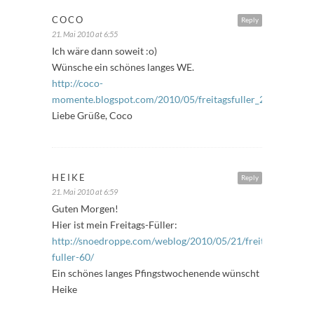
COCO
Reply
21. Mai 2010 at 6:55
Ich wäre dann soweit :o)
Wünsche ein schönes langes WE.
http://coco-
momente.blogspot.com/2010/05/freitagsfuller_21.html
Liebe Grüße, Coco
HEIKE
Reply
21. Mai 2010 at 6:59
Guten Morgen!
Hier ist mein Freitags-Füller:
http://snoedroppe.com/weblog/2010/05/21/freitags-
fuller-60/
Ein schönes langes Pfingstwochenende wünscht
Heike