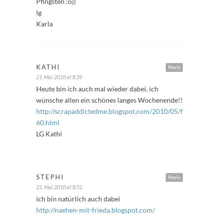
Pfingsten ;o))
lg
Karla
KATHI
Reply
21. Mai 2010 at 8:39
Heute bin ich auch mal wieder dabei, ich
wünsche allen ein schönes langes Wochenende!!
http://scrapaddictedme.blogspot.com/2010/05/freitagsfulle
60.html
LG Kathi
STEPHI
Reply
21. Mai 2010 at 8:52
ich bin natürlich auch dabei
http://naehen-mit-frieda.blogspot.com/