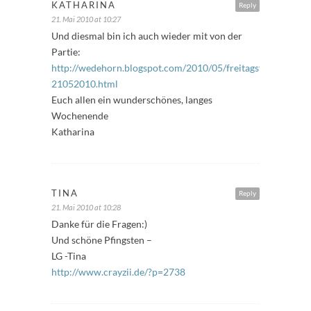
KATHARINA
Reply
21. Mai 2010 at 10:27
Und diesmal bin ich auch wieder mit von der
Partie:
http://wedehorn.blogspot.com/2010/05/freitagsfuller-
21052010.html
Euch allen ein wunderschönes, langes
Wochenende
Katharina
TINA
Reply
21. Mai 2010 at 10:28
Danke für die Fragen:)
Und schöne Pfingsten –
LG -Tina
http://www.crayzii.de/?p=2738