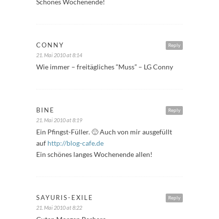
Schönes Wochenende!
CONNY
Reply
21. Mai 2010 at 8:14
Wie immer – freitägliches “Muss” – LG Conny
BINE
Reply
21. Mai 2010 at 8:19
Ein Pfingst-Füller. 🙂 Auch von mir ausgefüllt
auf
http://blog-cafe.de
Ein schönes langes Wochenende allen!
SAYURIS-EXILE
Reply
21. Mai 2010 at 8:22