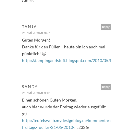
Ameis
TANJA
Reply
21. Mai 2010 at 8:07
Guten Morgen!
Danke für den Füller – heute bin ich auch mal
pünktlich! 🙂
http://stampingandstuff.blogspot.com/2010/05/freitagsfulle
SANDY
Reply
21. Mai 2010 at 8:12
Einen schönen Guten Morgen,
auch hier wurde der Freitag wieder ausgefüllt
;o)
http://teufelsweib.mydesignblog.de/kommentare/-
freitags-fueller-21-05-2010-
….2326/