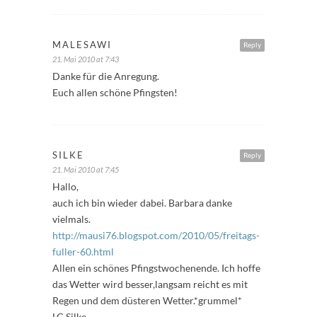
MALESAWI
Reply
21. Mai 2010 at 7:43
Danke für die Anregung.
Euch allen schöne Pfingsten!
SILKE
Reply
21. Mai 2010 at 7:45
Hallo,
auch ich bin wieder dabei. Barbara danke
vielmals.
http://mausi76.blogspot.com/2010/05/freitags-
fuller-60.html
Allen ein schönes Pfingstwochenende. Ich hoffe
das Wetter wird besser,langsam reicht es mit
Regen und dem düsteren Wetter.*grummel*
LG Silke