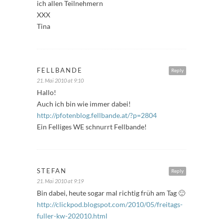
ich allen Teilnehmern
XXX
Tina
FELLBANDE
Reply
21. Mai 2010 at 9:10
Hallo!
Auch ich bin wie immer dabei!
http://pfotenblog.fellbande.at/?p=2804
Ein Felliges WE schnurrt Fellbande!
STEFAN
Reply
21. Mai 2010 at 9:19
Bin dabei, heute sogar mal richtig früh am Tag 🙂
http://clickpod.blogspot.com/2010/05/freitags-
fuller-kw-202010.html