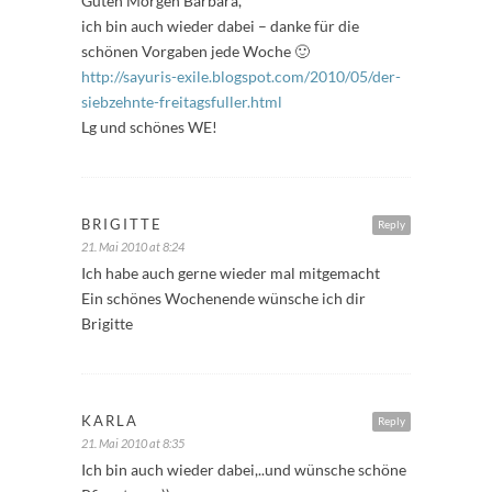
Guten Morgen Barbara,
ich bin auch wieder dabei – danke für die
schönen Vorgaben jede Woche 🙂
http://sayuris-exile.blogspot.com/2010/05/der-
siebzehnte-freitagsfuller.html
Lg und schönes WE!
BRIGITTE
Reply
21. Mai 2010 at 8:24
Ich habe auch gerne wieder mal mitgemacht
Ein schönes Wochenende wünsche ich dir
Brigitte
KARLA
Reply
21. Mai 2010 at 8:35
Ich bin auch wieder dabei,..und wünsche schöne