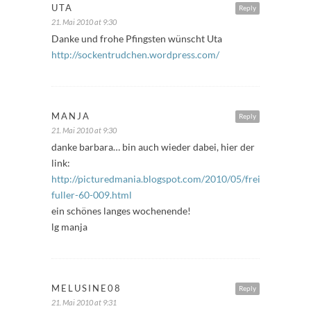
UTA
Reply
21. Mai 2010 at 9:30
Danke und frohe Pfingsten wünscht Uta
http://sockentrudchen.wordpress.com/
MANJA
Reply
21. Mai 2010 at 9:30
danke barbara… bin auch wieder dabei, hier der
link:
http://picturedmania.blogspot.com/2010/05/freitags-
fuller-60-009.html
ein schönes langes wochenende!
lg manja
MELUSINE08
Reply
21. Mai 2010 at 9:31