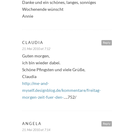
Danke und ein schönes, langes, sonniges
Wochenende wünscht
Annie
CLAUDIA
Reply
21. Mai 2010 at 7:12
Guten morgen,
ich bin wieder dabei.
Schöne Pfingsten und viele Grüße,
Claudia
http://me-and-
myself.designblog.de/kommentare/freitag-
morgen-zeit-fuer-den-
….752/
ANGELA
Reply
21. Mai 2010 at 7:14