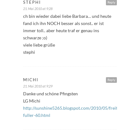
STEPHI
Reply
21. Mai 2010 at 9:28
ch bin wieder dabei liebe Barbara… und heute
fand ich ihn NOCH besser als sonst.. er ist
immer toll.. aber heute traf er genau ins
schwarze ;o)
viele liebe grüße
stephi
MICHI
Reply
21. Mai 2010 at 9:29
Danke und schöne Pfingsten
LG Michi
http://sunshine5265.blogspot.com/2010/05/freitags-
fuller-60.html