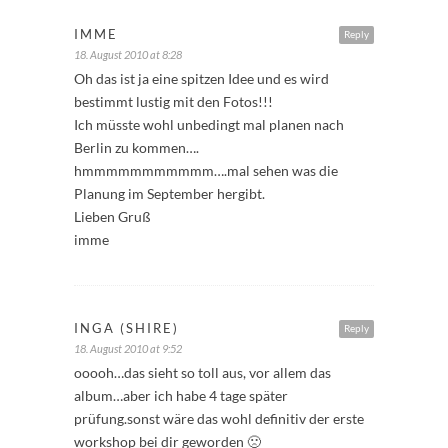
IMME
Reply
18. August 2010 at 8:28
Oh das ist ja eine spitzen Idee und es wird
bestimmt lustig mit den Fotos!!!
Ich müsste wohl unbedingt mal planen nach
Berlin zu kommen….
hmmmmmmmmmmm….mal sehen was die
Planung im September hergibt.
Lieben Gruß
imme
INGA (SHIRE)
Reply
18. August 2010 at 9:52
ooooh…das sieht so toll aus, vor allem das
album…aber ich habe 4 tage später
prüfung.sonst wäre das wohl definitiv der erste
workshop bei dir geworden 🙁