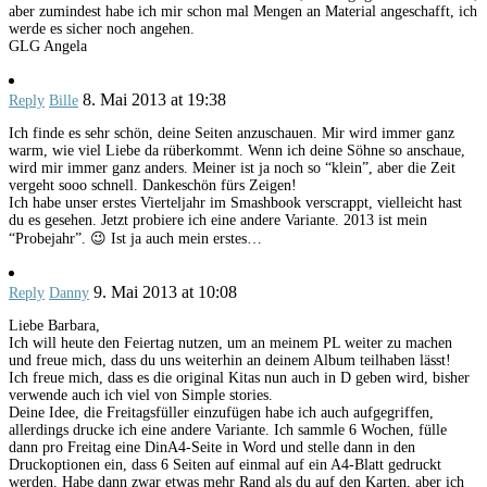
aber zumindest habe ich mir schon mal Mengen an Material angeschafft, ich
werde es sicher noch angehen.
GLG Angela
8. Mai 2013 at 19:38
Reply
Bille
Ich finde es sehr schön, deine Seiten anzuschauen. Mir wird immer ganz
warm, wie viel Liebe da rüberkommt. Wenn ich deine Söhne so anschaue,
wird mir immer ganz anders. Meiner ist ja noch so “klein”, aber die Zeit
vergeht sooo schnell. Dankeschön fürs Zeigen!
Ich habe unser erstes Vierteljahr im Smashbook verscrappt, vielleicht hast
du es gesehen. Jetzt probiere ich eine andere Variante. 2013 ist mein
“Probejahr”. 😉 Ist ja auch mein erstes…
9. Mai 2013 at 10:08
Reply
Danny
Liebe Barbara,
Ich will heute den Feiertag nutzen, um an meinem PL weiter zu machen
und freue mich, dass du uns weiterhin an deinem Album teilhaben lässt!
Ich freue mich, dass es die original Kitas nun auch in D geben wird, bisher
verwende auch ich viel von Simple stories.
Deine Idee, die Freitagsfüller einzufügen habe ich auch aufgegriffen,
allerdings drucke ich eine andere Variante. Ich sammle 6 Wochen, fülle
dann pro Freitag eine DinA4-Seite in Word und stelle dann in den
Druckoptionen ein, dass 6 Seiten auf einmal auf ein A4-Blatt gedruckt
werden. Habe dann zwar etwas mehr Rand als du auf den Karten, aber ich