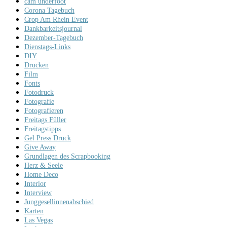
cam underfoot
Corona Tagebuch
Crop Am Rhein Event
Dankbarkeitsjournal
Dezember-Tagebuch
Dienstags-Links
DIY
Drucken
Film
Fonts
Fotodruck
Fotografie
Fotografieren
Freitags Füller
Freitagstipps
Gel Press Druck
Give Away
Grundlagen des Scrapbooking
Herz & Seele
Home Deco
Interior
Interview
Junggesellinnenabschied
Karten
Las Vegas