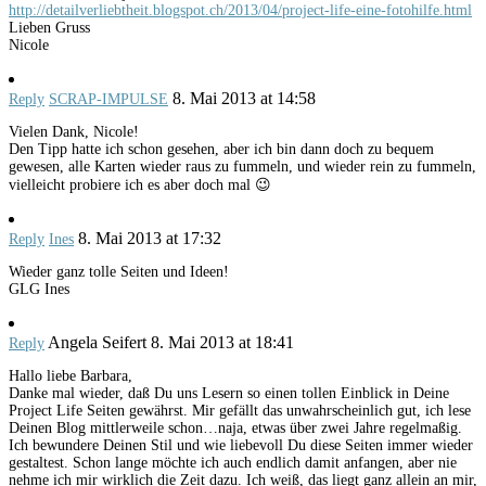
http://detailverliebtheit.blogspot.ch/2013/04/project-life-eine-fotohilfe.html
Lieben Gruss
Nicole
8. Mai 2013 at 14:58
Reply
SCRAP-IMPULSE
Vielen Dank, Nicole!
Den Tipp hatte ich schon gesehen, aber ich bin dann doch zu bequem
gewesen, alle Karten wieder raus zu fummeln, und wieder rein zu fummeln,
vielleicht probiere ich es aber doch mal 😉
8. Mai 2013 at 17:32
Reply
Ines
Wieder ganz tolle Seiten und Ideen!
GLG Ines
Angela Seifert
8. Mai 2013 at 18:41
Reply
Hallo liebe Barbara,
Danke mal wieder, daß Du uns Lesern so einen tollen Einblick in Deine
Project Life Seiten gewährst. Mir gefällt das unwahrscheinlich gut, ich lese
Deinen Blog mittlerweile schon…naja, etwas über zwei Jahre regelmaßig.
Ich bewundere Deinen Stil und wie liebevoll Du diese Seiten immer wieder
gestaltest. Schon lange möchte ich auch endlich damit anfangen, aber nie
nehme ich mir wirklich die Zeit dazu. Ich weiß, das liegt ganz allein an mir,