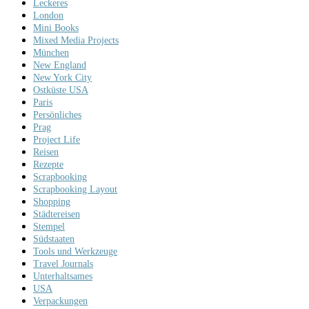
Leckeres
London
Mini Books
Mixed Media Projects
München
New England
New York City
Ostküste USA
Paris
Persönliches
Prag
Project Life
Reisen
Rezepte
Scrapbooking
Scrapbooking Layout
Shopping
Städtereisen
Stempel
Südstaaten
Tools und Werkzeuge
Travel Journals
Unterhaltsames
USA
Verpackungen