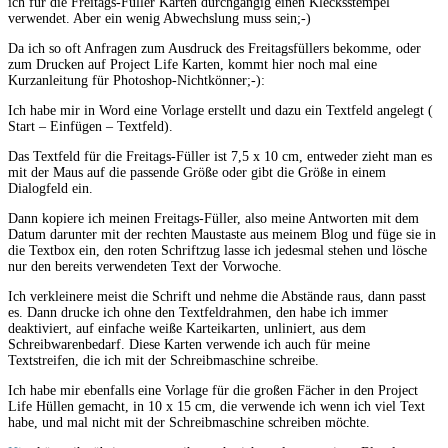
ich für die Freitags-Füller Karten durchgängig einen Klecksstempel
verwendet. Aber ein wenig Abwechslung muss sein;-)
Da ich so oft Anfragen zum Ausdruck des Freitagsfüllers bekomme, oder
zum Drucken auf Project Life Karten, kommt hier noch mal eine
Kurzanleitung für Photoshop-Nichtkönner;-):
Ich habe mir in Word eine Vorlage erstellt und dazu ein Textfeld angelegt (
Start – Einfügen – Textfeld).
Das Textfeld für die Freitags-Füller ist 7,5 x 10 cm, entweder zieht man es
mit der Maus auf die passende Größe oder gibt die Größe in einem
Dialogfeld ein.
Dann kopiere ich meinen Freitags-Füller, also meine Antworten mit dem
Datum darunter mit der rechten Maustaste aus meinem Blog und füge sie in
die Textbox ein, den roten Schriftzug lasse ich jedesmal stehen und lösche
nur den bereits verwendeten Text der Vorwoche.
Ich verkleinere meist die Schrift und nehme die Abstände raus, dann passt
es. Dann drucke ich ohne den Textfeldrahmen, den habe ich immer
deaktiviert, auf einfache weiße Karteikarten, unliniert, aus dem
Schreibwarenbedarf. Diese Karten verwende ich auch für meine
Textstreifen, die ich mit der Schreibmaschine schreibe.
Ich habe mir ebenfalls eine Vorlage für die großen Fächer in den Project
Life Hüllen gemacht, in 10 x 15 cm, die verwende ich wenn ich viel Text
habe, und mal nicht mit der Schreibmaschine schreiben möchte.