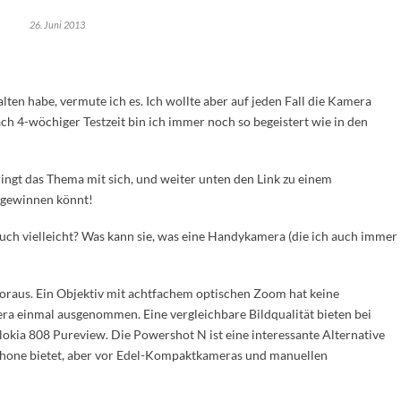
26. Juni 2013
lten habe, vermute ich es. Ich wollte aber auf jeden Fall die Kamera
ch 4-wöchiger Testzeit bin ich immer noch so begeistert wie in den
ringt das Thema mit sich, und weiter unten den Link zu einem
 gewinnen könnt!
 euch vielleicht? Was kann sie, was eine Handykamera (die ich auch immer
oraus. Ein Objektiv mit achtfachem optischen Zoom hat keine
 einmal ausgenommen. Eine vergleichbare Bildqualität bieten bei
kia 808 Pureview. Die Powershot N ist eine interessante Alternative
rtphone bietet, aber vor Edel-Kompaktkameras und manuellen