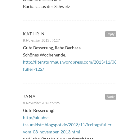
Barbara aus der Schweiz
KATHRIN
Reply
8. November 2013 at 6:17
Gute Besserung, liebe Barbara.
Schönes Wochenende.
http://literaturmaus.wordpress.com/2013/11/08/freitags-
fuller-122/
JANA
Reply
8. November 2013 at 6:25
Gute Besserung!
http://ainahs-
traumkiste.blogspot.de/2013/11/freitagsfuller-
vom-08-november-2013.html
und ich wünsche ein wunderschönes