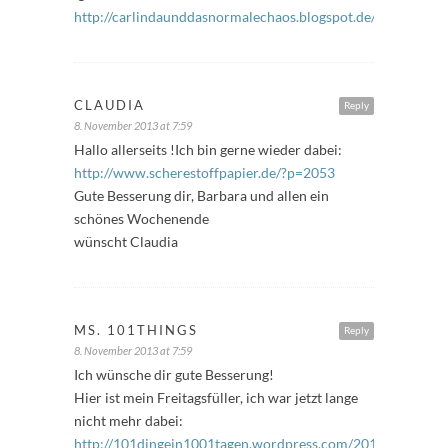
http://carlindaunddasnormalechaos.blogspot.de/
CLAUDIA
Reply
8. November 2013 at 7:59
Hallo allerseits !Ich bin gerne wieder dabei:
http://www.scherestoffpapier.de/?p=2053
Gute Besserung dir, Barbara und allen ein
schönes Wochenende
wünscht Claudia
MS. 101THINGS
Reply
8. November 2013 at 7:59
Ich wünsche dir gute Besserung!
Hier ist mein Freitagsfüller, ich war jetzt lange
nicht mehr dabei:
http://101dingein1001tagen.wordpress.com/2013/11/08/frei