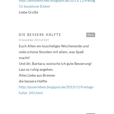
http://annyleinchen.blogspot.de/2013/11/freitagsfuller-
51-booklove-8.html
Liebe Grüße
DIE BESSERE HÄLFTE
Reply
8. November 2013 at 8:25
Euch Allen ein kuscheliges Wochenende und
viele schöne Stunden mit allem, was Spaß
macht!
Und dir, Barbara, wünsche ich gute Besserung!
Lass es ruhig angehen.
Alles Liebe aus Bremen
die bessere Hälfte
http://zooerleben.blogspot.de/2013/11/freitags-
fuller-241.html