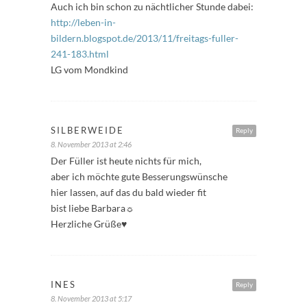
Auch ich bin schon zu nächtlicher Stunde dabei:
http://leben-in-
bildern.blogspot.de/2013/11/freitags-fuller-
241-183.html
LG vom Mondkind
SILBERWEIDE
Reply
8. November 2013 at 2:46
Der Füller ist heute nichts für mich,
aber ich möchte gute Besserungswünsche
hier lassen, auf das du bald wieder fit
bist liebe Barbara☼
Herzliche Grüße♥
INES
Reply
8. November 2013 at 5:17