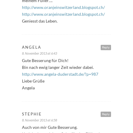
meinem Füller….
http://www.oranjeinswitzerland.blogspot.ch/
http://www.oranjeinswitzerland.blogspot.ch/
Geniesst das Leben.
ANGELA
Reply
8. November 2013 at 6:43
Gute Besserung für Dich!
Bin nach ewig langer Zeit wieder dabei.
http://www.angela-duderstadt.de/?p=987
Liebe Grüße
Angela
STEPHIE
Reply
8. November 2013 at 6:58
Auch von mir Gute Besserung.