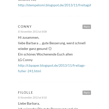
http://stempelomi.blogspot.de/2013/11/freitagsfuller.html
CONNY
Reply
8. November 2013 at 8:08
Hi zusammen,
liebe Barbara … gute Besserung, werd schnell
wieder ganz gesund 🙂
Ein schönes Wochenende Euch allen
LG Conny
http://cbpaper.blogspot.de/2013/11/freitags-
fuller-241.html
FILOLLE
Reply
8. November 2013 at 8:10
Liebe Barbara,
ich wünsche Dir gute Besserung und ein