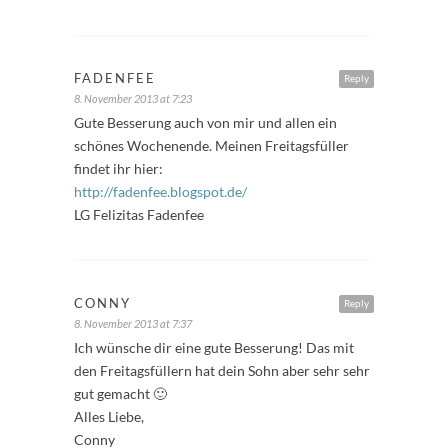
FADENFEE
Reply
8. November 2013 at 7:23
Gute Besserung auch von mir und allen ein
schönes Wochenende. Meinen Freitagsfüller
findet ihr hier:
http://fadenfee.blogspot.de/
LG Felizitas Fadenfee
CONNY
Reply
8. November 2013 at 7:37
Ich wünsche dir eine gute Besserung! Das mit
den Freitagsfüllern hat dein Sohn aber sehr sehr
gut gemacht 🙂
Alles Liebe,
Conny