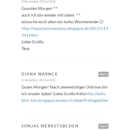
8. November 2013 at 8:36
Guuuten Morgen ^^
auch ich bin wieder mit dabei. ^^
wünsche euch allen ein tolles Wochenende 🙂
http://tayachanlovesalisu.blogspot.de/2013/11/freitagsfuller
241.html
Liebe Grüße
Taya
DIANA WARNCK
Reply
8. November 2013 at 8:41
Guten Morgen! Nach zweiwöchiger Untreue bin
ich wieder dabei! Liebe Grüße Kelly
http://kelly-
klim-bim.blogspot.de/search/label/Freitagsfüller
SONJAS WERKSTÜBCHEN
Reply