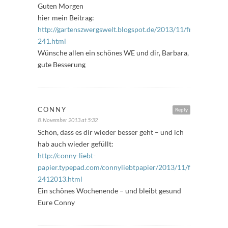
Guten Morgen
hier mein Beitrag:
http://gartenszwergswelt.blogspot.de/2013/11/freitagsfuller
241.html
Wünsche allen ein schönes WE und dir, Barbara,
gute Besserung
CONNY
Reply
8. November 2013 at 5:32
Schön, dass es dir wieder besser geht – und ich
hab auch wieder gefüllt:
http://conny-liebt-
papier.typepad.com/connyliebtpapier/2013/11/freitagsf%C
2412013.html
Ein schönes Wochenende – und bleibt gesund
Eure Conny