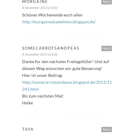
MORGAINE
Reply
8. November 2013 at 8:30
Schönes Wochenende euch allen
http://morgainesbasteleien.blogspot.de/
SOMECARROTSANDPEAS
Reply
8. November 2013 at 8:36
Danke für den nächsten Freitagsfüller! Und auf
diesem Weg wünschen wir gute Besserung!
Hier ist unser Beitrag:
http://somecarrotsandpeas.blogspot.de/2013/11/freitagsfull
241.html
Bis zum nächsten Mal!
Heike
TAYA
Reply