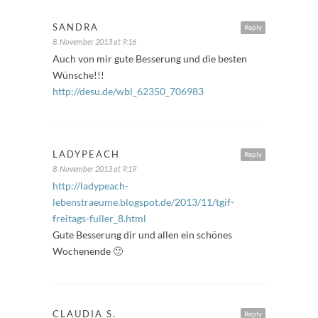
SANDRA
Reply
8. November 2013 at 9:16
Auch von mir gute Besserung und die besten
Wünsche!!!
http://desu.de/wbl_62350_706983
LADYPEACH
Reply
8. November 2013 at 9:19
http://ladypeach-
lebenstraeume.blogspot.de/2013/11/tgif-
freitags-fuller_8.html
Gute Besserung dir und allen ein schönes
Wochenende 🙂
CLAUDIA S.
Reply