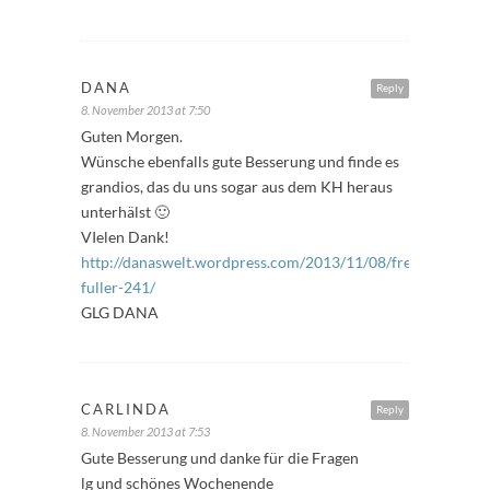
DANA
Reply
8. November 2013 at 7:50
Guten Morgen.
Wünsche ebenfalls gute Besserung und finde es
grandios, das du uns sogar aus dem KH heraus
unterhälst 🙂
VIelen Dank!
http://danaswelt.wordpress.com/2013/11/08/freitags-
fuller-241/
GLG DANA
CARLINDA
Reply
8. November 2013 at 7:53
Gute Besserung und danke für die Fragen
lg und schönes Wochenende