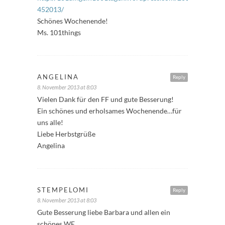
452013/
Schönes Wochenende!
Ms. 101things
ANGELINA
Reply
8. November 2013 at 8:03
Vielen Dank für den FF und gute Besserung!
Ein schönes und erholsames Wochenende…für
uns alle!
Liebe Herbstgrüße
Angelina
STEMPELOMI
Reply
8. November 2013 at 8:03
Gute Besserung liebe Barbara und allen ein
schönes WE