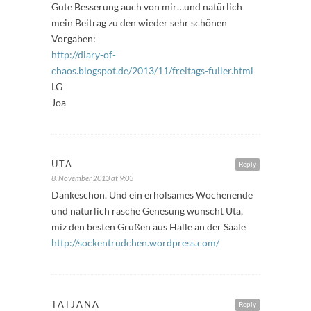
Gute Besserung auch von mir…und natürlich
mein Beitrag zu den wieder sehr schönen
Vorgaben:
http://diary-of-
chaos.blogspot.de/2013/11/freitags-fuller.html
LG
Joa
UTA
Reply
8. November 2013 at 9:03
Dankeschön. Und ein erholsames Wochenende
und natürlich rasche Genesung wünscht Uta,
miz den besten Grüßen aus Halle an der Saale
http://sockentrudchen.wordpress.com/
TATJANA
Reply