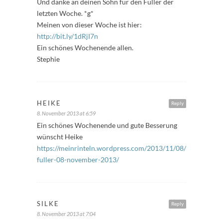
Und danke an deinen Sohn für den Füller der
letzten Woche. *g*
Meinen von dieser Woche ist hier:
http://bit.ly/1dRjI7n
Ein schönes Wochenende allen.
Stephie
HEIKE
Reply
8. November 2013 at 6:59
Ein schönes Wochenende und gute Besserung
wünscht Heike
https://meinrinteln.wordpress.com/2013/11/08/freitags-
fuller-08-november-2013/
SILKE
Reply
8. November 2013 at 7:04