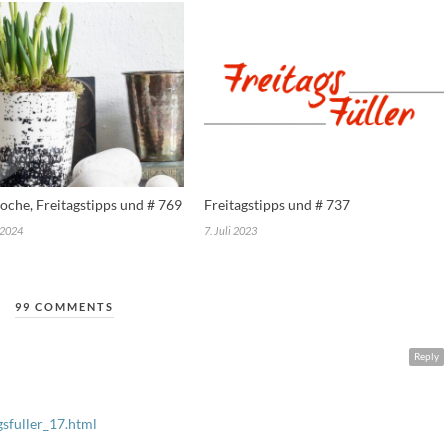
che, Freitagstipps und # 769
Freitagstipps und # 737
 2024
7. Juli 2023
99 COMMENTS
Reply
gsfuller_17.html