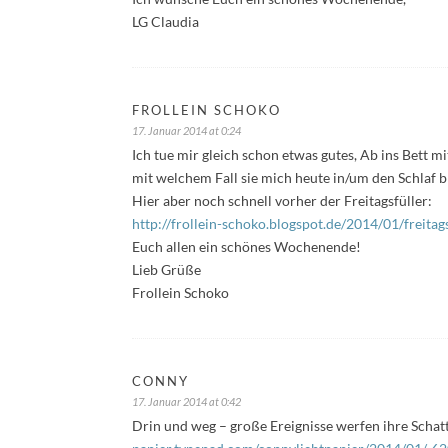
LG Claudia
FROLLEIN SCHOKO
17. Januar 2014 at 0:24
Ich tue mir gleich schon etwas gutes, Ab ins Bett m
mit welchem Fall sie mich heute in/um den Schlaf 
Hier aber noch schnell vorher der Freitagsfüller:
http://frollein-schoko.blogspot.de/2014/01/freitag
Euch allen ein schönes Wochenende!
Lieb Grüße
Frollein Schoko
CONNY
17. Januar 2014 at 0:42
Drin und weg – große Ereignisse werfen ihre Schat