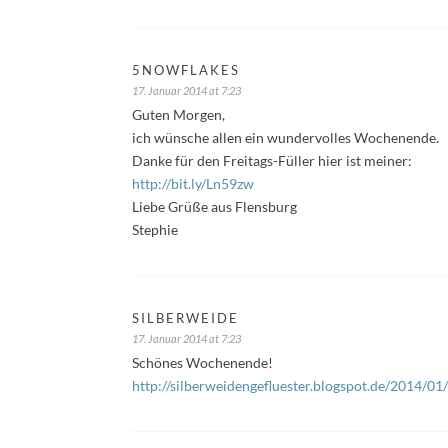
5NOWFLAKES
17. Januar 2014 at 7:23
Guten Morgen,
ich wünsche allen ein wundervolles Wochenende.
Danke für den Freitags-Füller hier ist meiner:
http://bit.ly/Ln59zw
Liebe Grüße aus Flensburg
Stephie
SILBERWEIDE
17. Januar 2014 at 7:23
Schönes Wochenende!
http://silberweidengefluester.blogspot.de/2014/01