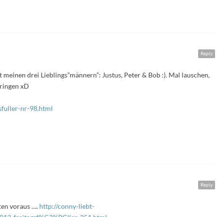
Reply
it meinen drei Lieblings”männern”: Justus, Peter & Bob :). Mal lauschen,
bringen xD
sfuller-nr-98.html
Reply
ten voraus ….
http://conny-liebt-