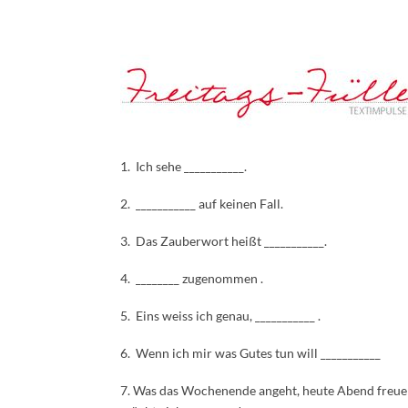
1. Ich sehe ___________.
2. ___________ auf keinen Fall.
3. Das Zauberwort heißt ___________.
4. ________ zugenommen .
5. Eins weiss ich genau, ___________ .
6. Wenn ich mir was Gutes tun will ___________
7. Was das Wochenende angeht, heute Abend freue i