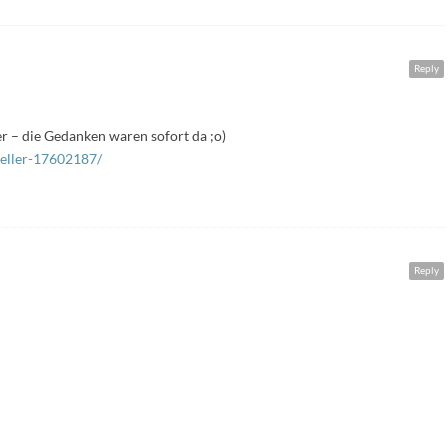
Reply
r – die Gedanken waren sofort da ;o)
ueller-17602187/
Reply