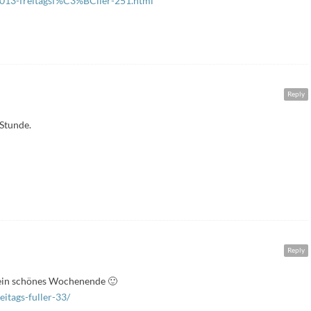
2013-freitagsf%C3%BCller-251.html
Reply
Stunde.
Reply
ein schönes Wochenende 🙂
itags-fuller-33/