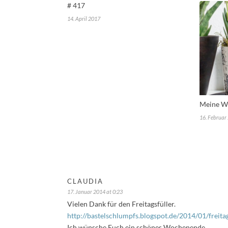
# 417
14. April 2017
Meine Wo
16. Februar
CLAUDIA
17. Januar 2014 at 0:23
Vielen Dank für den Freitagsfüller.
http://bastelschlumpfs.blogspot.de/2014/01/freita
Ich wünsche Euch ein schönes Wochenende,