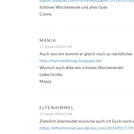
papier.typepad.com/connyliebtpapier/2014/01/-6
Schönes Wochenende und alles Gute
Conny
MANJA
17. Januar 2014 at 1:05
Auch von mir kommt er gleich noch zu nächtlicher 
http://mylovedthings.blogspot.de/
Wünsch euch allen ein schönes Wochenende!
Liebe Grüße,
Manja
ELFENHIMMEL
17. Januar 2014 at 2:44
Ziemlich übermüdet wünsche auch ich Euch noch 
https://elfenhimmel.wordpress.com/2014/01/17/fre