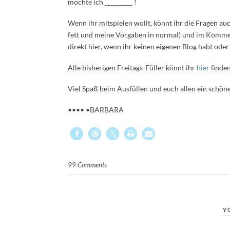
möchte ich _________ !
Wenn ihr mitspielen wollt, könnt ihr die Fragen au
fett und meine Vorgaben in normal) und im Kommen
direkt hier, wenn ihr keinen eigenen Blog habt oder 
Alle bisherigen Freitags-Füller könnt ihr
hier
finden
Viel Spaß beim Ausfüllen und euch allen ein schö
•••• •BARBARA
99 Comments
Y