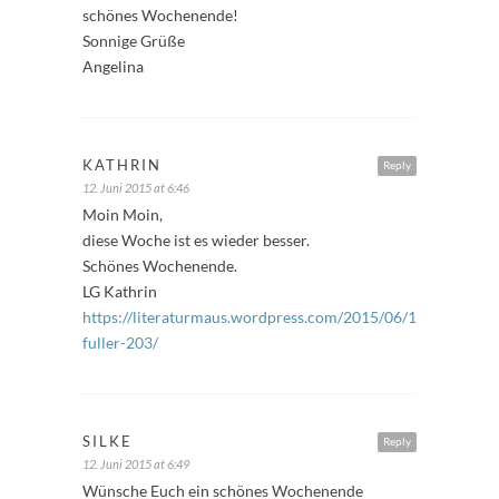
schönes Wochenende!
Sonnige Grüße
Angelina
KATHRIN
Reply
12. Juni 2015 at 6:46
Moin Moin,
diese Woche ist es wieder besser.
Schönes Wochenende.
LG Kathrin
https://literaturmaus.wordpress.com/2015/06/12/freitags-
fuller-203/
SILKE
Reply
12. Juni 2015 at 6:49
Wünsche Euch ein schönes Wochenende