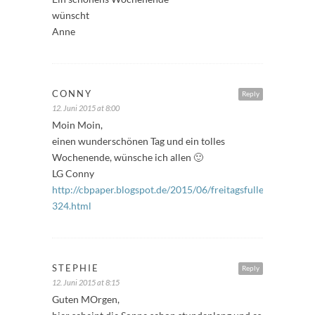
wünscht
Anne
CONNY
Reply
12. Juni 2015 at 8:00
Moin Moin,
einen wunderschönen Tag und ein tolles
Wochenende, wünsche ich allen 🙂
LG Conny
http://cbpaper.blogspot.de/2015/06/freitagsfuller-
324.html
STEPHIE
Reply
12. Juni 2015 at 8:15
Guten MOrgen,