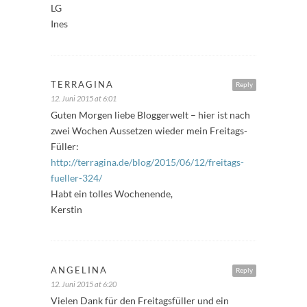
LG
Ines
TERRAGINA
Reply
12. Juni 2015 at 6:01
Guten Morgen liebe Bloggerwelt – hier ist nach
zwei Wochen Aussetzen wieder mein Freitags-
Füller:
http://terragina.de/blog/2015/06/12/freitags-
fueller-324/
Habt ein tolles Wochenende,
Kerstin
ANGELINA
Reply
12. Juni 2015 at 6:20
Vielen Dank für den Freitagsfüller und ein