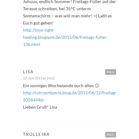
Juhuuu, endlich Sommer! Freitags-Füller auf der
Terasse schreiben, bei 35°C unterm
Sonnenschirm – was will man mehr! =) Laßt es
Euch gut gehen!
http://love-light-
healing.blogspot.de/2015/06/freitags-fuller-
136.html
LISA
Reply
12. Juni 2015 at 14:21
Ein sonniges Wochenende euch allen 🙂
http://ruhrpottperle.blog.de/2015/06/12/freitagsfueller-
20544446/
Lieben Gruß* Lisa
TROLLEIRA
Reply