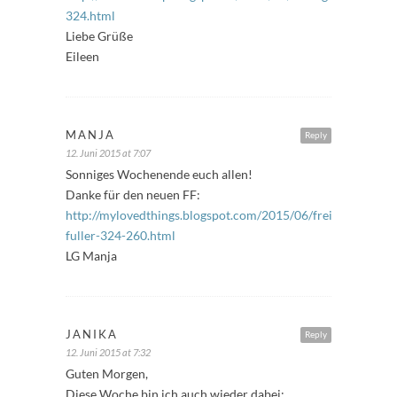
324.html
Liebe Grüße
Eileen
MANJA
Reply
12. Juni 2015 at 7:07
Sonniges Wochenende euch allen!
Danke für den neuen FF:
http://mylovedthings.blogspot.com/2015/06/freitags-
fuller-324-260.html
LG Manja
JANIKA
Reply
12. Juni 2015 at 7:32
Guten Morgen,
Diese Woche bin ich auch wieder dabei: