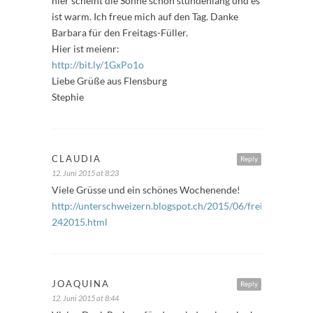
hier scheint die Sonne schon stundenlang und es
ist warm. Ich freue mich auf den Tag. Danke
Barbara für den Freitags-Füller.
Hier ist meienr:
http://bit.ly/1GxPo1o
Liebe Grüße aus Flensburg
Stephie
CLAUDIA
Reply
12. Juni 2015 at 8:23
Viele Grüsse und ein schönes Wochenende!
http://unterschweizern.blogspot.ch/2015/06/freitagsfuller-
242015.html
JOAQUINA
Reply
12. Juni 2015 at 8:44