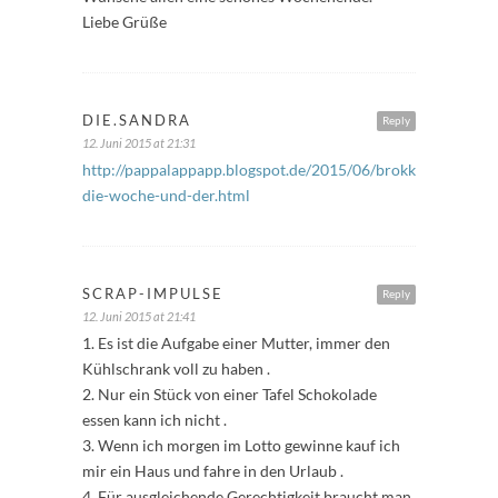
Liebe Grüße
DIE.SANDRA
Reply
12. Juni 2015 at 21:31
http://pappalappapp.blogspot.de/2015/06/brokkolinudeln-
die-woche-und-der.html
SCRAP-IMPULSE
Reply
12. Juni 2015 at 21:41
1. Es ist die Aufgabe einer Mutter, immer den
Kühlschrank voll zu haben .
2. Nur ein Stück von einer Tafel Schokolade
essen kann ich nicht .
3. Wenn ich morgen im Lotto gewinne kauf ich
mir ein Haus und fahre in den Urlaub .
4. Für ausgleichende Gerechtigkeit braucht man