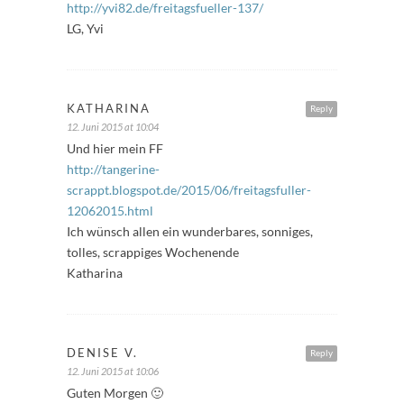
http://yvi82.de/freitagsfueller-137/
LG, Yvi
KATHARINA
Reply
12. Juni 2015 at 10:04
Und hier mein FF
http://tangerine-
scrappt.blogspot.de/2015/06/freitagsfuller-
12062015.html
Ich wünsch allen ein wunderbares, sonniges,
tolles, scrappiges Wochenende
Katharina
DENISE V.
Reply
12. Juni 2015 at 10:06
Guten Morgen 🙂