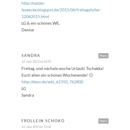
http://natzes-
leseecke.blogspot.de/2015/06/freitagsfuller-
12062015.html
LG & ein schönes WE,
Denise
SANDRA
Reply
12. Juni 2015 at 10:55
Freitag, und nächste woche Urlaub! Tschakka!
Euch allen ein schönes Wochenende! 🙂
http://desu.de/wbl_62350_762800
LG
Sandra
FROLLEIN SCHOKO
Reply
12. Juni 2015 at 11:02