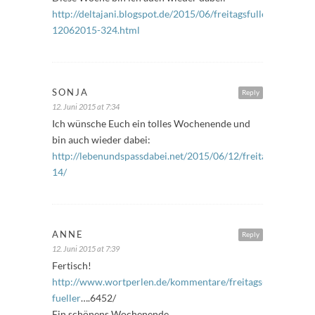
http://deltajani.blogspot.de/2015/06/freitagsfuller-
12062015-324.html
SONJA
Reply
12. Juni 2015 at 7:34
Ich wünsche Euch ein tolles Wochenende und
bin auch wieder dabei:
http://lebenundspassdabei.net/2015/06/12/freitagsfuller-
14/
ANNE
Reply
12. Juni 2015 at 7:39
Fertisch!
http://www.wortperlen.de/kommentare/freitags-
fueller
….6452/
Ein schönens Wochenende