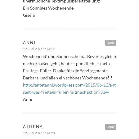
unermüdliche Textimpulsbereitstellung!
Ein Sonniges Wochenende
Gisela
ANNI
Reply
12. Juni 2015 at 14:17
Wochenend’ und Sonnenschein… Bevor es gleich
nach draußen geht, heute – pünktlich! – mein
Freitags-Füller. Danke für die Satzfragmente,
Barbara, und allen ein schönes Wochenende!!!
http://antetanni.wordpress.com/2015/06/12/antetanni-
sagt-was-freitags-fuller-mitmachaktion-324/
Anni
ATHENA
Reply
12. Juni 2015 at 14:20