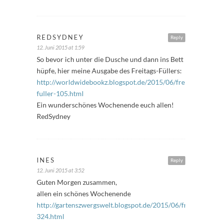
REDSYDNEY
Reply
12. Juni 2015 at 1:59
So bevor ich unter die Dusche und dann ins Bett
hüpfe, hier meine Ausgabe des Freitags-Füllers:
http://worldwidebookz.blogspot.de/2015/06/freitags-
fuller-105.html
Ein wunderschönes Wochenende euch allen!
RedSydney
INES
Reply
12. Juni 2015 at 3:52
Guten Morgen zusammen,
allen ein schönes Wochenende
http://gartenszwergswelt.blogspot.de/2015/06/freitagsfuller
324.html