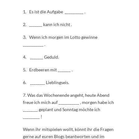
1. Es ist die Aufgabe __________ .
2. _______ kann ich nicht .
3. Wenn ich morgen im Lotto gewinne
___________ .
4. _______ Geduld.
5. Erdbeeren mit _______ .
6. ________ Lieblingseis.
7. Was das Wochenende angeht, heute Abend
freue ich mich auf ___________ , morgen habe ich
________ geplant und Sonntag möchte ich
_________ !
Wenn ihr mitspielen wollt, könnt ihr die Fragen
gerne auf euren Blogs beantworten und im