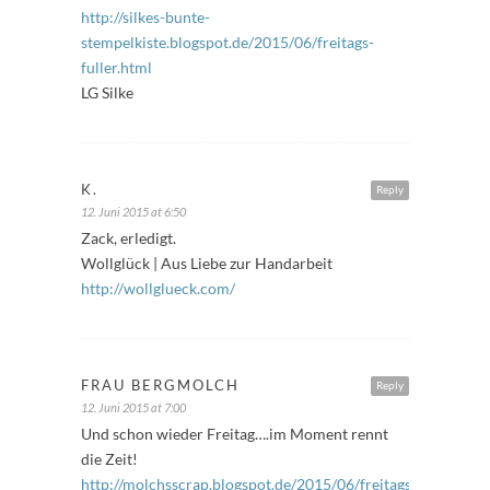
http://silkes-bunte-
stempelkiste.blogspot.de/2015/06/freitags-
fuller.html
LG Silke
K.
Reply
12. Juni 2015 at 6:50
Zack, erledigt.
Wollglück | Aus Liebe zur Handarbeit
http://wollglueck.com/
FRAU BERGMOLCH
Reply
12. Juni 2015 at 7:00
Und schon wieder Freitag….im Moment rennt
die Zeit!
http://molchsscrap.blogspot.de/2015/06/freitagsfuller-