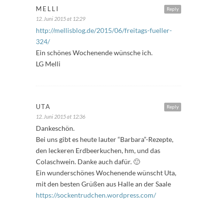
MELLI
Reply
12. Juni 2015 at 12:29
http://mellisblog.de/2015/06/freitags-fueller-
324/
Ein schönes Wochenende wünsche ich.
LG Melli
UTA
Reply
12. Juni 2015 at 12:36
Dankeschön.
Bei uns gibt es heute lauter “Barbara”-Rezepte,
den leckeren Erdbeerkuchen, hm, und das
Colaschwein. Danke auch dafür. 🙂
Ein wunderschönes Wochenende wünscht Uta,
mit den besten Grüßen aus Halle an der Saale
https://sockentrudchen.wordpress.com/