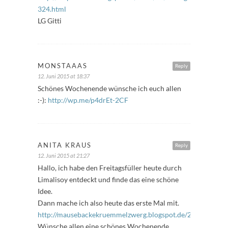
324.html
LG Gitti
MONSTAAAS
Reply
12. Juni 2015 at 18:37
Schönes Wochenende wünsche ich euch allen
:-):
http://wp.me/p4drEt-2CF
ANITA KRAUS
Reply
12. Juni 2015 at 21:27
Hallo, ich habe den Freitagsfüller heute durch
Limalisoy entdeckt und finde das eine schöne
Idee.
Dann mache ich also heute das erste Mal mit.
http://mausebackekruemmelzwerg.blogspot.de/2015/06/freit
Wünsche allen eine schönes Wochenende.