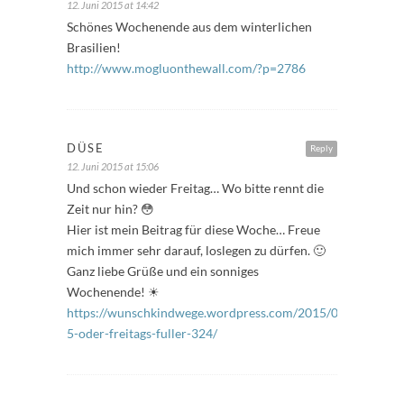
12. Juni 2015 at 14:42
Schönes Wochenende aus dem winterlichen
Brasilien!
http://www.mogluonthewall.com/?p=2786
DÜSE
Reply
12. Juni 2015 at 15:06
Und schon wieder Freitag… Wo bitte rennt die
Zeit nur hin? 😳
Hier ist mein Beitrag für diese Woche… Freue
mich immer sehr darauf, loslegen zu dürfen. 🙂
Ganz liebe Grüße und ein sonniges
Wochenende! ☀
https://wunschkindwege.wordpress.com/2015/06/12/34-
5-oder-freitags-fuller-324/