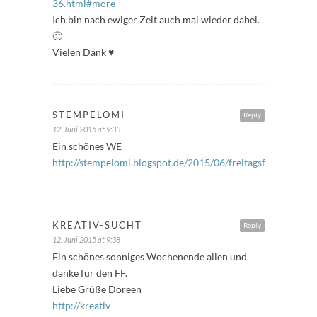
36.html#more
Ich bin nach ewiger Zeit auch mal wieder dabei.
🙂
Vielen Dank ♥
STEMPELOMI
Reply
12. Juni 2015 at 9:33
Ein schönes WE
http://stempelomi.blogspot.de/2015/06/freitagsfuller_12.ht
KREATIV-SUCHT
Reply
12. Juni 2015 at 9:38
Ein schönes sonniges Wochenende allen und
danke für den FF.
Liebe Grüße Doreen
http://kreativ-