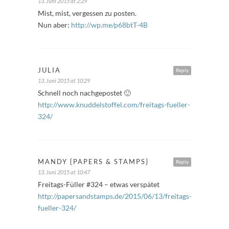
13. Juni 2015 at 2:29
Mist, mist, vergessen zu posten.
Nun aber:
http://wp.me/p68btT-4B
JULIA
Reply
13. Juni 2015 at 10:29
Schnell noch nachgepostet 🙂
http://www.knuddelstoffel.com/freitags-fueller-
324/
MANDY {PAPERS & STAMPS}
Reply
13. Juni 2015 at 10:47
Freitags-Füller #324 – etwas verspätet
http://papersandstamps.de/2015/06/13/freitags-
fueller-324/