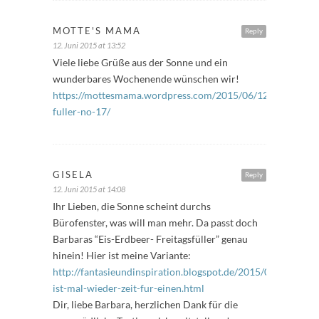
MOTTE'S MAMA
Reply
12. Juni 2015 at 13:52
Viele liebe Grüße aus der Sonne und ein
wunderbares Wochenende wünschen wir!
https://mottesmama.wordpress.com/2015/06/12/freitags-
fuller-no-17/
GISELA
Reply
12. Juni 2015 at 14:08
Ihr Lieben, die Sonne scheint durchs
Bürofenster, was will man mehr. Da passt doch
Barbaras “Eis-Erdbeer- Freitagsfüller” genau
hinein! Hier ist meine Variante:
http://fantasieundinspiration.blogspot.de/2015/06/es-
ist-mal-wieder-zeit-fur-einen.html
Dir, liebe Barbara, herzlichen Dank für die