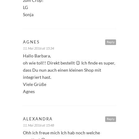
zum Crop!
LG
Sonja
AGNES
Reply
11. Mai 2016 at 15:34
Hallo Barbara,
oh wie toll!! Direkt bestellt 😉 Ich finde es super,
dass Du nun auch einen kleinen Shop mit
integriert hast.
Viele Grüße
Agnes
ALEXANDRA
Reply
11. Mai 2016 at 15:48
Ohh ich freue mich Ich hab noch welche