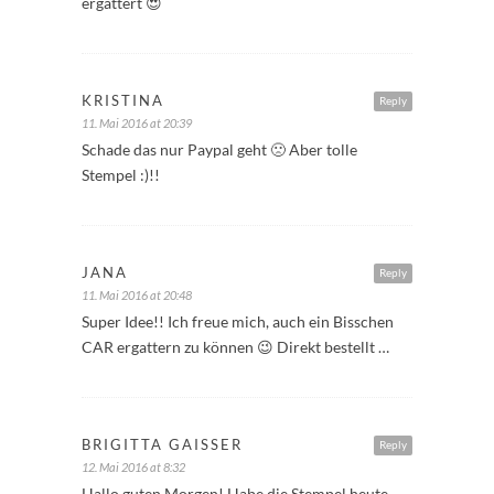
ergattert 😍
KRISTINA
Reply
11. Mai 2016 at 20:39
Schade das nur Paypal geht 🙁 Aber tolle
Stempel :)!!
JANA
Reply
11. Mai 2016 at 20:48
Super Idee!! Ich freue mich, auch ein Bisschen
CAR ergattern zu können 😉 Direkt bestellt …
BRIGITTA GAISSER
Reply
12. Mai 2016 at 8:32
Hallo guten Morgen! Habe die Stempel heute