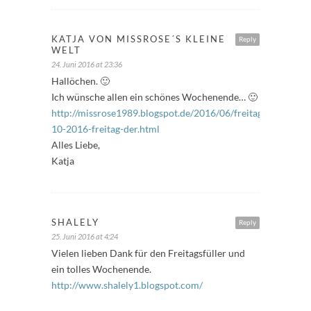
KATJA VON MISSROSE´S KLEINE
Reply
WELT
24. Juni 2016 at 23:36
Hallöchen. 🙂
Ich wünsche allen ein schönes Wochenende… 🙂
http://missrose1989.blogspot.de/2016/06/freitagfuller-
10-2016-freitag-der.html
Alles Liebe,
Katja
SHALELY
Reply
25. Juni 2016 at 4:24
Vielen lieben Dank für den Freitagsfüller und
ein tolles Wochenende.
http://www.shalely1.blogspot.com/