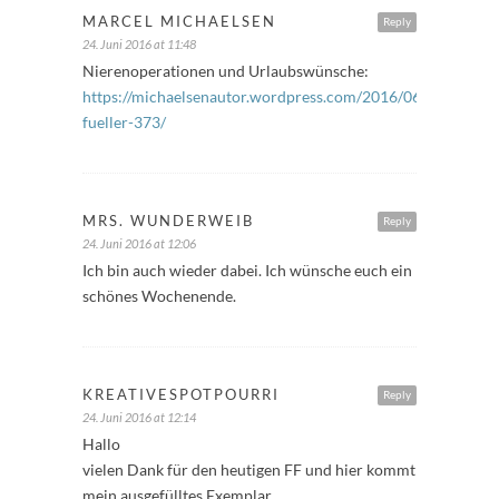
MARCEL MICHAELSEN
Reply
24. Juni 2016 at 11:48
Nierenoperationen und Urlaubswünsche:
https://michaelsenautor.wordpress.com/2016/06/24/freitag
fueller-373/
MRS. WUNDERWEIB
Reply
24. Juni 2016 at 12:06
Ich bin auch wieder dabei. Ich wünsche euch ein
schönes Wochenende.
KREATIVESPOTPOURRI
Reply
24. Juni 2016 at 12:14
Hallo
vielen Dank für den heutigen FF und hier kommt
mein ausgefülltes Exemplar