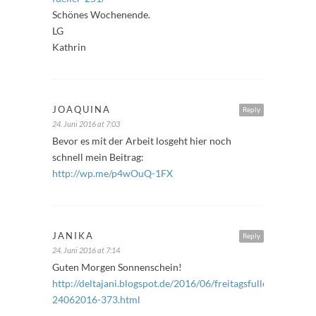
Schönes Wochenende.
LG
Kathrin
JOAQUINA
Reply
24. Juni 2016 at 7:03
Bevor es mit der Arbeit losgeht hier noch
schnell mein Beitrag:
http://wp.me/p4wOuQ-1FX
JANIKA
Reply
24. Juni 2016 at 7:14
Guten Morgen Sonnenschein!
http://deltajani.blogspot.de/2016/06/freitagsfuller-
24062016-373.html