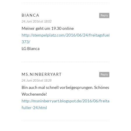
BIANCA
Reply
24. Juni 2016 at 18:02
Meiner geht um 19.30 online
http://stempelplatz.com/2016/06/24/freitagsfueller-
373/
LG Bianca
MS.NINBERRYART
Reply
24. Juni 2016 at 18:28
Bin auch mal schnell vorbeigesprungen. Schönes
Wochenende!
http://msninberryart.blogspot.de/2016/06/freitags-
fuller-24.html