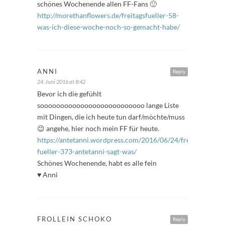
schönes Wochenende allen FF-Fans 🙂
http://morethanflowers.de/freitagsfueller-58-
was-ich-diese-woche-noch-so-gemacht-habe/
ANNI
Reply
24. Juni 2016 at 8:42
Bevor ich die gefühlt
soooooooooooooooooooooooooo lange Liste
mit Dingen, die ich heute tun darf/möchte/muss
😉 angehe, hier noch mein FF für heute.
https://antetanni.wordpress.com/2016/06/24/freitags-
fueller-373-antetanni-sagt-was/
Schönes Wochenende, habt es alle fein
♥ Anni
FROLLEIN SCHOKO
Reply