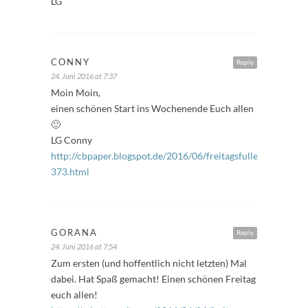
LG
CONNY
Reply
24. Juni 2016 at 7:37
Moin Moin,
einen schönen Start ins Wochenende Euch allen
🙂
LG Conny
http://cbpaper.blogspot.de/2016/06/freitagsfuller-
373.html
GORANA
Reply
24. Juni 2016 at 7:54
Zum ersten (und hoffentlich nicht letzten) Mal
dabei. Hat Spaß gemacht! Einen schönen Freitag
euch allen!