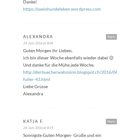
Danke!
https://soeinhundeleben.wordpress.com
ALEXANDRA
Reply
24. Juni 2016 at 8:04
Guten Morgen ihr Lieben,
ich bin dieser Woche ebenfalls wieder dabei 😉
Und danke für die Mühe jede Woche.
http://derbuecherwahnsinn.blogspot.ch/2016/06/freitags-
fuller-43.html
Liebe Grüsse
Alexandra
KATJA F.
Reply
24. Juni 2016 at 8:19
Sonnigste Guten Morgen- Grüße und ein