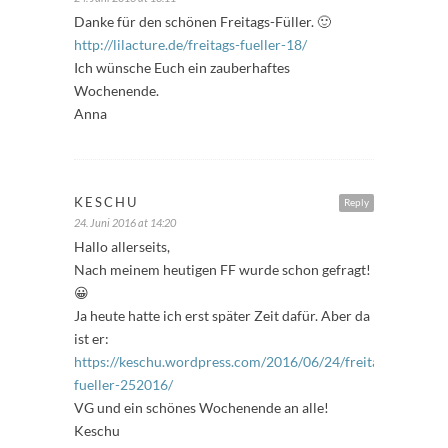
Danke für den schönen Freitags-Füller. 🙂
http://lilacture.de/freitags-fueller-18/
Ich wünsche Euch ein zauberhaftes
Wochenende.
Anna
KESCHU
Reply
24. Juni 2016 at 14:20
Hallo allerseits,
Nach meinem heutigen FF wurde schon gefragt!
😀
Ja heute hatte ich erst später Zeit dafür. Aber da
ist er:
https://keschu.wordpress.com/2016/06/24/freitags-
fueller-252016/
VG und ein schönes Wochenende an alle!
Keschu