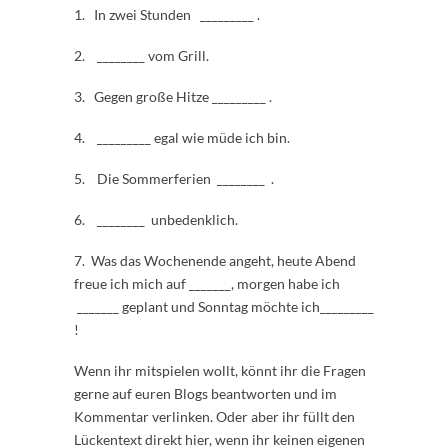
1. In zwei Stunden _________ .
2. ________ vom Grill.
3. Gegen große Hitze _________ .
4. _________ egal wie müde ich bin.
5. Die Sommerferien ________ .
6. ________ unbedenklich.
7. Was das Wochenende angeht, heute Abend
freue ich mich auf _______, morgen habe ich
_______ geplant und Sonntag möchte ich_________
!
Wenn ihr mitspielen wollt, könnt ihr die Fragen
gerne auf euren Blogs beantworten und im
Kommentar verlinken. Oder aber ihr füllt den
Lückentext direkt hier, wenn ihr keinen eigenen