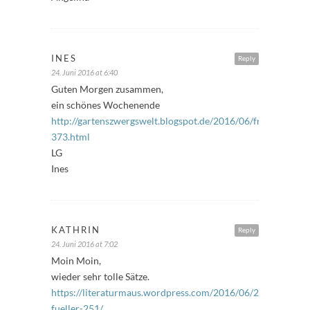
INES
Reply
24. Juni 2016 at 6:40
Guten Morgen zusammen,
ein schönes Wochenende
http://gartenszwergswelt.blogspot.de/2016/06/freitagsfuller
373.html
LG
Ines
KATHRIN
Reply
24. Juni 2016 at 7:02
Moin Moin,
wieder sehr tolle Sätze.
https://literaturmaus.wordpress.com/2016/06/24/freitags-
fueller-251/