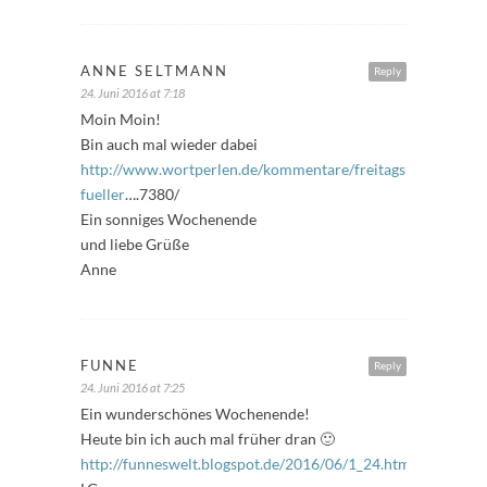
ANNE SELTMANN
Reply
24. Juni 2016 at 7:18
Moin Moin!
Bin auch mal wieder dabei
http://www.wortperlen.de/kommentare/freitags-
fueller
….7380/
Ein sonniges Wochenende
und liebe Grüße
Anne
FUNNE
Reply
24. Juni 2016 at 7:25
Ein wunderschönes Wochenende!
Heute bin ich auch mal früher dran 🙂
http://funneswelt.blogspot.de/2016/06/1_24.html