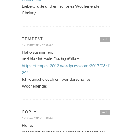
Liebe Grüße und ein schönes Wochenende
Chrissy
TEMPEST
Reply
17. März 2017 at 10:47
Hallo zusammen,
und hier ist mein Freitagsfüller:
https://tempest2012.wordpress.com/2017/03/17/freitagsfue
24/
Ich wünsche euch ein wunderschönes
Wochenende!
CORLY
Reply
17. März 2017 at 10:48
Huhu,
mache heute auch mal wieder mit. Hier ist der