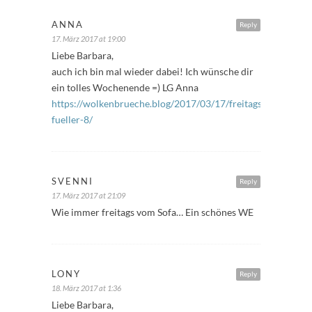
ANNA
Reply
17. März 2017 at 19:00
Liebe Barbara,
auch ich bin mal wieder dabei! Ich wünsche dir
ein tolles Wochenende =) LG Anna
https://wolkenbrueche.blog/2017/03/17/freitags-
fueller-8/
SVENNI
Reply
17. März 2017 at 21:09
Wie immer freitags vom Sofa… Ein schönes WE
LONY
Reply
18. März 2017 at 1:36
Liebe Barbara,