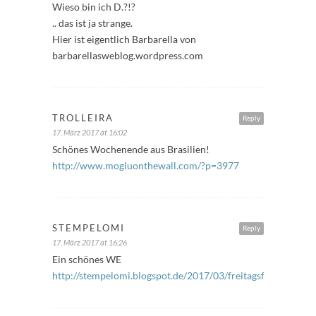
Wieso bin ich D.?!?
.. das ist ja strange.
Hier ist eigentlich Barbarella von
barbarellasweblog.wordpress.com
TROLLEIRA
Reply
17. März 2017 at 16:02
Schönes Wochenende aus Brasilien!
http://www.mogluonthewall.com/?p=3977
STEMPELOMI
Reply
17. März 2017 at 16:26
Ein schönes WE
http://stempelomi.blogspot.de/2017/03/freitagsfuller_17.ht