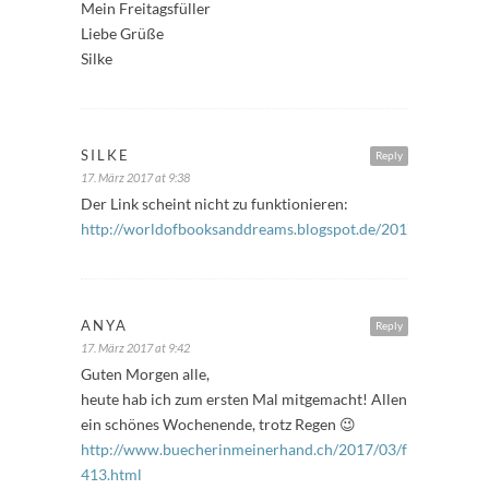
Mein Freitagsfüller
Liebe Grüße
Silke
SILKE
Reply
17. März 2017 at 9:38
Der Link scheint nicht zu funktionieren:
http://worldofbooksanddreams.blogspot.de/2017/03/freitags
ANYA
Reply
17. März 2017 at 9:42
Guten Morgen alle,
heute hab ich zum ersten Mal mitgemacht! Allen
ein schönes Wochenende, trotz Regen 😉
http://www.buecherinmeinerhand.ch/2017/03/freitagsfuller
413.html