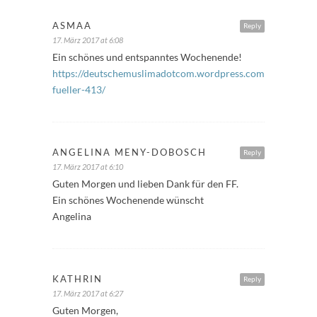
ASMAA
Reply
17. März 2017 at 6:08
Ein schönes und entspanntes Wochenende!
https://deutschemuslimadotcom.wordpress.com/2017/03/17
fueller-413/
ANGELINA MENY-DOBOSCH
Reply
17. März 2017 at 6:10
Guten Morgen und lieben Dank für den FF.
Ein schönes Wochenende wünscht
Angelina
KATHRIN
Reply
17. März 2017 at 6:27
Guten Morgen,