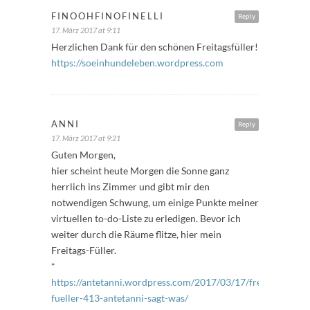
FINOOHFINOFINELLI
Reply
17. März 2017 at 9:11
Herzlichen Dank für den schönen Freitagsfüller!
https://soeinhundeleben.wordpress.com
ANNI
Reply
17. März 2017 at 9:21
Guten Morgen,
hier scheint heute Morgen die Sonne ganz
herrlich ins Zimmer und gibt mir den
notwendigen Schwung, um einige Punkte meiner
virtuellen to-do-Liste zu erledigen. Bevor ich
weiter durch die Räume flitze, hier mein
Freitags-Füller.
*
https://antetanni.wordpress.com/2017/03/17/freitags-
fueller-413-antetanni-sagt-was/