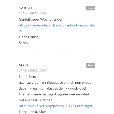
SARAH
Reply
17. März 2017 at 17:28
Genießt euer Wochenende!
https://handmadecardsandscrapbooking.wordpress.com/2017
2/
Liebe Grüße,
Sarah
MAJE
Reply
17. März 2017 at 17:50
Hallöchen,
nach zwei Jahren Blogpause bin ich nun wieder
dabei! Freu mich, dass es den FF noch gibt!
Hier ist meine heutige Ausgabe, wie gewohnt
mit ein paar Bildchen!
http://blickpixel.blogspot.de/2017/03/freitagsfuller.html
Herzulichst, Maje