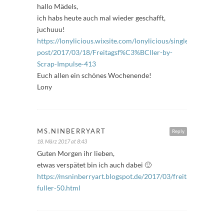
hallo Mädels,
ich habs heute auch mal wieder geschafft,
juchuuu!
https://lonylicious.wixsite.com/lonylicious/single-
post/2017/03/18/Freitagsf%C3%BCller-by-
Scrap-Impulse-413
Euch allen ein schönes Wochenende!
Lony
MS.NINBERRYART
Reply
18. März 2017 at 8:43
Guten Morgen ihr lieben,
etwas verspätet bin ich auch dabei 🙂
https://msninberryart.blogspot.de/2017/03/freitags-
fuller-50.html