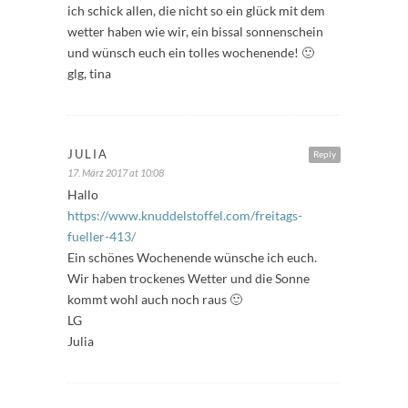
ich schick allen, die nicht so ein glück mit dem
wetter haben wie wir, ein bissal sonnenschein
und wünsch euch ein tolles wochenende! 🙂
glg, tina
JULIA
Reply
17. März 2017 at 10:08
Hallo
https://www.knuddelstoffel.com/freitags-
fueller-413/
Ein schönes Wochenende wünsche ich euch.
Wir haben trockenes Wetter und die Sonne
kommt wohl auch noch raus 🙂
LG
Julia