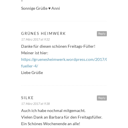
*
Sonnige Grüße ♥ Anni
GRÜNES HEIMWERK
Reply
17. März 2017 at 9:32
Danke für diesen schönen Freitags-Füller!
Meiner ist hier:
https://gruenesheimwerk.wordpress.com/2017/03/17/freita
fueller-4/
Liebe Grüße
SILKE
Reply
17. März 2017 at 9:38
Auch ich habe nochmal mitgemacht.
Vielen Dank an Barbara für den Freitagsfüller.
Ein Schönes Wochenende an alle!