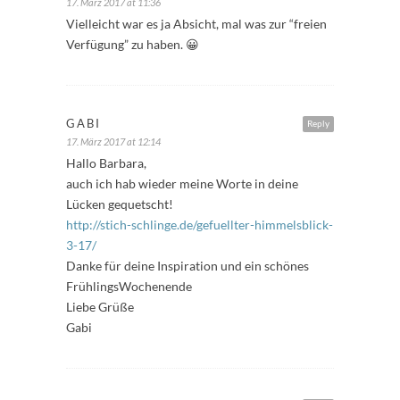
17. März 2017 at 11:36
Vielleicht war es ja Absicht, mal was zur “freien
Verfügung” zu haben. 😀
GABI
Reply
17. März 2017 at 12:14
Hallo Barbara,
auch ich hab wieder meine Worte in deine
Lücken gequetscht!
http://stich-schlinge.de/gefuellter-himmelsblick-
3-17/
Danke für deine Inspiration und ein schönes
FrühlingsWochenende
Liebe Grüße
Gabi