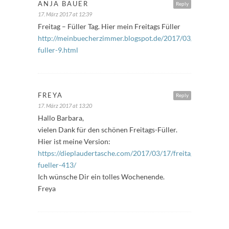
ANJA BAUER
Reply
17. März 2017 at 12:39
Freitag – Füller Tag. Hier mein Freitags Füller
http://meinbuecherzimmer.blogspot.de/2017/03/freitags-
fuller-9.html
FREYA
Reply
17. März 2017 at 13:20
Hallo Barbara,
vielen Dank für den schönen Freitags-Füller.
Hier ist meine Version:
https://dieplaudertasche.com/2017/03/17/freitags-
fueller-413/
Ich wünsche Dir ein tolles Wochenende.
Freya