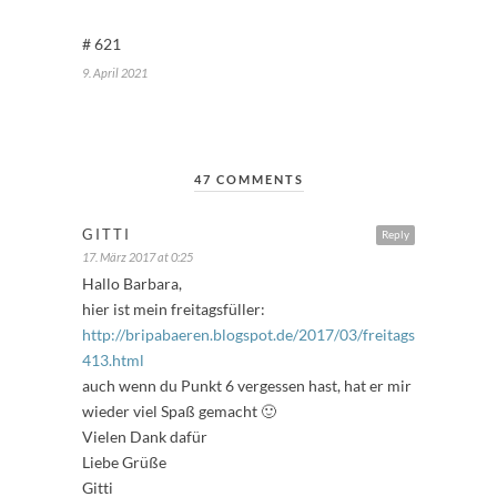
# 621
9. April 2021
47 COMMENTS
GITTI
Reply
17. März 2017 at 0:25
Hallo Barbara,
hier ist mein freitagsfüller:
http://bripabaeren.blogspot.de/2017/03/freitagsfuller-
413.html
auch wenn du Punkt 6 vergessen hast, hat er mir
wieder viel Spaß gemacht 🙂
Vielen Dank dafür
Liebe Grüße
Gitti