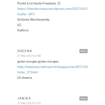
Punkt 6 ist heute Freestyle. 🙂
https://literaturmaus.wordpress.com/2017/03/17/freitags-
fueller-287/
Schönes Wochenende.
LG
Kathrin
SHEENA
Reply
17. März 2017 at 7:00
guten morgen guten morgen,
http://sheenascreativworld.blogspot.de/2017/03/freitags-
fuller_17.html
LG sheena
JANIKA
Reply
17. März 2017 at 7:07