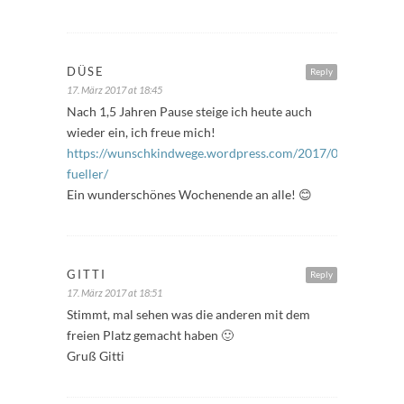
DÜSE
Reply
17. März 2017 at 18:45
Nach 1,5 Jahren Pause steige ich heute auch
wieder ein, ich freue mich!
https://wunschkindwege.wordpress.com/2017/03/17/freitag
fueller/
Ein wunderschönes Wochenende an alle! 😊
GITTI
Reply
17. März 2017 at 18:51
Stimmt, mal sehen was die anderen mit dem
freien Platz gemacht haben 🙂
Gruß Gitti