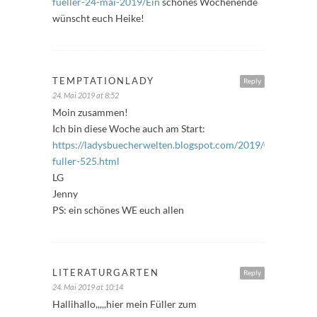
fueller-24-mai-2019/Ein
schönes Wochenende
wünscht euch Heike!
TEMPTATIONLADY
Reply
24. Mai 2019 at 8:52
Moin zusammen!
Ich bin diese Woche auch am Start:
https://ladysbuecherwelten.blogspot.com/2019/05/freitags-
fuller-525.html
LG
Jenny
PS: ein schönes WE euch allen
LITERATURGARTEN
Reply
24. Mai 2019 at 10:14
Hallihallo,,,,,hier mein Füller zum