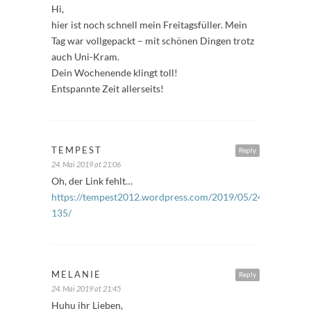
Hi,
hier ist noch schnell mein Freitagsfüller. Mein
Tag war vollgepackt – mit schönen Dingen trotz
auch Uni-Kram.
Dein Wochenende klingt toll!
Entspannte Zeit allerseits!
TEMPEST
Reply
24. Mai 2019 at 21:06
Oh, der Link fehlt…
https://tempest2012.wordpress.com/2019/05/24/freitagsfue
135/
MELANIE
Reply
24. Mai 2019 at 21:45
Huhu ihr Lieben,