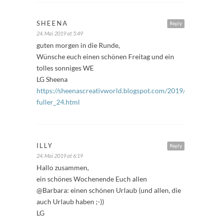
SHEENA
Reply
24. Mai 2019 at 5:49
guten morgen in die Runde,
Wünsche euch einen schönen Freitag und ein
tolles sonniges WE
LG Sheena
https://sheenascreativworld.blogspot.com/2019/05/freitags
fuller_24.html
ILLY
Reply
24. Mai 2019 at 6:19
Hallo zusammen,
ein schönes Wochenende Euch allen
@Barbara: einen schönen Urlaub (und allen, die
auch Urlaub haben ;-))
LG