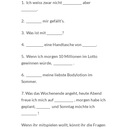
1. Ich weiss zwar nicht ___________ aber
_________.
2. _________ mir gefällt’s.
3. Was ist mit _________?
4. __________ eine Handtasche von ________.
5. Wenn ich morgen 10 Millionen im Lotto
gewinnen würde, ___________ .
6. _________ meine liebste Bodylotion im
Sommer.
7. Was das Wochenende angeht, heute Abend
freue ich mich auf ___________ , morgen habe ich
geplant, ________ und Sonntag möchte ich
_________ !
Wenn ihr mitspielen wollt, könnt ihr die Fragen