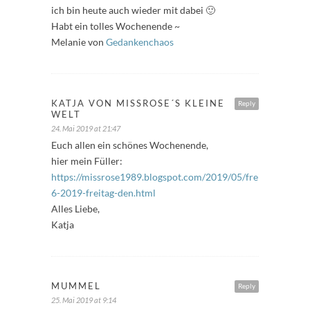
ich bin heute auch wieder mit dabei 🙂
Habt ein tolles Wochenende ~
Melanie von
Gedankenchaos
KATJA VON MISSROSE´S KLEINE
Reply
WELT
24. Mai 2019 at 21:47
Euch allen ein schönes Wochenende,
hier mein Füller:
https://missrose1989.blogspot.com/2019/05/freitagfuller-
6-2019-freitag-den.html
Alles Liebe,
Katja
MUMMEL
Reply
25. Mai 2019 at 9:14