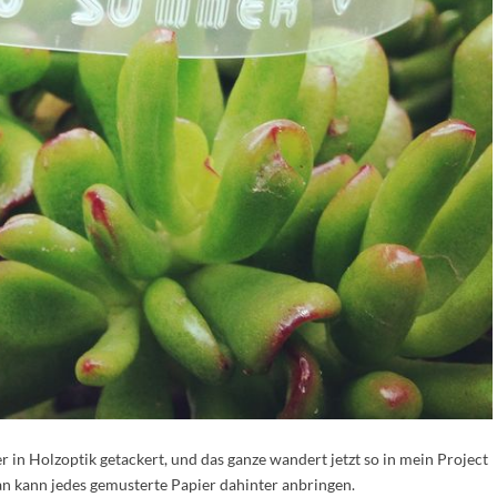
 in Holzoptik getackert, und das ganze wandert jetzt so in mein Project
an kann jedes gemusterte Papier dahinter anbringen.