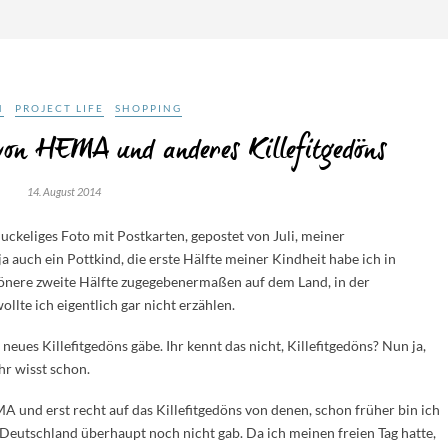
N
PROJECT LIFE
SHOPPING
on HEMA und anderes Killefitgedöns
14. August 2014
ckeliges Foto mit Postkarten, gepostet von Juli, meiner
h ja auch ein Pottkind, die erste Hälfte meiner Kindheit habe ich in
önere zweite Hälfte zugegebenermaßen auf dem Land, in der
llte ich eigentlich gar nicht erzählen.
neues Killefitgedöns gäbe. Ihr kennt das nicht, Killefitgedöns? Nun ja,
r wisst schon.
A und erst recht auf das Killefitgedöns von denen, schon früher bin ich
Deutschland überhaupt noch nicht gab. Da ich meinen freien Tag hatte,