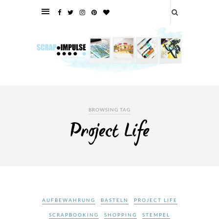
BROWSING TAG
Project Life
AUFBEWAHRUNG
BASTELN
PROJECT LIFE
SCRAPBOOKING
SHOPPING
STEMPEL