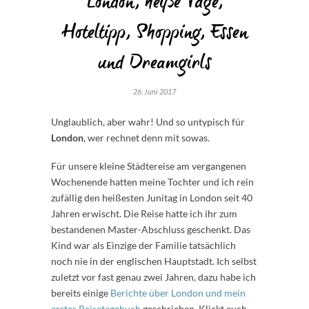
London, heiße Tage,
Hoteltipp, Shopping, Essen
und Dreamgirls
26. Juni 2017
Unglaublich, aber wahr! Und so untypisch für
London
, wer rechnet denn mit sowas.
Für unsere kleine Städtereise am vergangenen
Wochenende hatten meine Tochter und ich rein
zufällig den heißesten Junitag in London seit 40
Jahren erwischt. Die Reise hatte ich ihr zum
bestandenen Master-Abschluss geschenkt. Das
Kind war als Einzige der Familie tatsächlich
noch nie in der englischen Hauptstadt. Ich selbst
zuletzt vor fast genau zwei Jahren, dazu habe ich
bereits einige
Berichte über London und mein
erstes Reisetagebuch
geschrieben. Klickt euch