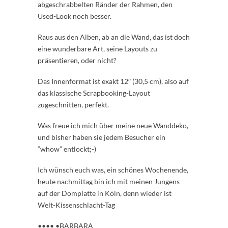
abgeschrabbelten Ränder der Rahmen, den
Used-Look noch besser.
Raus aus den Alben, ab an die Wand, das ist doch
eine wunderbare Art, seine Layouts zu
präsentieren, oder nicht?
Das Innenformat ist exakt 12″ (30,5 cm), also auf
das klassische Scrapbooking-Layout
zugeschnitten, perfekt.
Was freue ich mich über meine neue Wanddeko,
und bisher haben sie jedem Besucher ein
“whow” entlockt;-)
Ich wünsch euch was, ein schönes Wochenende,
heute nachmittag bin ich mit meinen Jungens
auf der Domplatte in Köln, denn wieder ist
Welt-Kissenschlacht-Tag
•••• •BARBARA