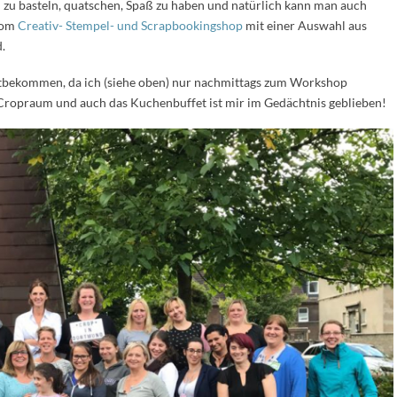
 zu basteln, quatschen, Spaß zu haben und natürlich kann man auch
vom
Creativ- Stempel- und Scrapbookingshop
mit einer Auswahl aus
.
mitbekommen, da ich (siehe oben) nur nachmittags zum Workshop
 Cropraum und auch das Kuchenbuffet ist mir im Gedächtnis geblieben!