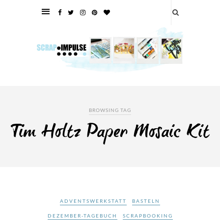
BROWSING TAG
Tim Holtz Paper Mosaic Kit
ADVENTSWERKSTATT
BASTELN
DEZEMBER-TAGEBUCH
SCRAPBOOKING