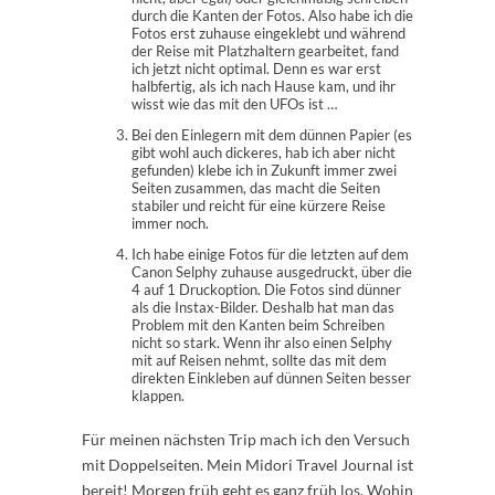
durch die Kanten der Fotos. Also habe ich die
Fotos erst zuhause eingeklebt und während
der Reise mit Platzhaltern gearbeitet, fand
ich jetzt nicht optimal. Denn es war erst
halbfertig, als ich nach Hause kam, und ihr
wisst wie das mit den UFOs ist …
Bei den Einlegern mit dem dünnen Papier (es
gibt wohl auch dickeres, hab ich aber nicht
gefunden) klebe ich in Zukunft immer zwei
Seiten zusammen, das macht die Seiten
stabiler und reicht für eine kürzere Reise
immer noch.
Ich habe einige Fotos für die letzten auf dem
Canon Selphy zuhause ausgedruckt, über die
4 auf 1 Druckoption. Die Fotos sind dünner
als die Instax-Bilder. Deshalb hat man das
Problem mit den Kanten beim Schreiben
nicht so stark. Wenn ihr also einen Selphy
mit auf Reisen nehmt, sollte das mit dem
direkten Einkleben auf dünnen Seiten besser
klappen.
Für meinen nächsten Trip mach ich den Versuch
mit Doppelseiten. Mein Midori Travel Journal ist
bereit! Morgen früh geht es ganz früh los. Wohin