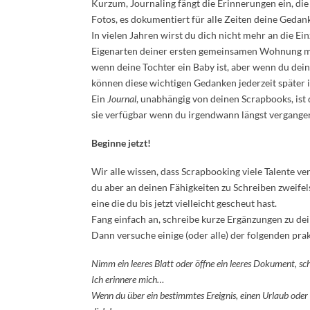
Kurzum, Journaling fängt die Erinnerungen ein, die
Fotos, es dokumentiert für alle Zeiten deine Geda
In vielen Jahren wirst du dich nicht mehr an die Ei
Eigenarten deiner ersten gemeinsamen Wohnung mi
wenn deine Tochter ein Baby ist, aber wenn du dein
können diese wichtigen Gedanken jederzeit später i
Ein
Journal
, unabhängig von deinen Scrapbooks, ist 
sie verfügbar wenn du irgendwann längst vergange
Beginne jetzt!
Wir alle wissen, dass Scrapbooking viele Talente ve
du aber an deinen Fähigkeiten zu Schreiben zweifel
eine die du bis jetzt vielleicht gescheut hast.
Fang einfach an, schreibe kurze Ergänzungen zu de
Dann versuche einige (oder alle) der folgenden pra
Nimm ein leeres Blatt oder öffne ein leeres Dokument, schr
Ich erinnere mich…
Wenn du über ein bestimmtes Ereignis, einen Urlaub ode