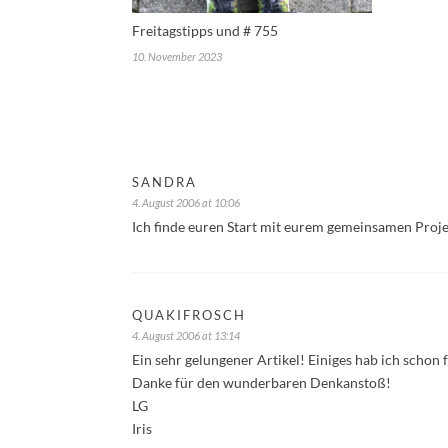
Freitagstipps und # 755
10. November 2023
SANDRA
4. August 2006 at 10:06
Ich finde euren Start mit eurem gemeinsamen Proje
QUAKIFROSCH
4. August 2006 at 13:14
Ein sehr gelungener Artikel! Einiges hab ich schon f
Danke für den wunderbaren Denkanstoß!
LG
Iris