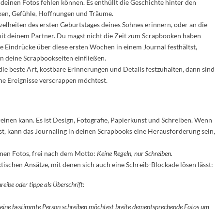
 deinen Fotos fehlen können. Es enthüllt die Geschichte hinter den
nken, Gefühle, Hoffnungen und Träume.
nzelheiten des ersten Geburtstages deines Sohnes erinnern, oder an die
t deinem Partner. Du magst nicht die Zeit zum Scrapbooken haben
e Eindrücke über diese ersten Wochen in einem Journal festhältst,
n deine Scrapbookseiten einfließen.
die beste Art, kostbare Erinnerungen und Details festzuhalten, dann sind
ne Ereignisse verscrappen möchtest.
reinen kann. Es ist Design, Fotografie, Papierkunst und Schreiben. Wenn
st, kann das Journaling in deinen Scrapbooks eine Herausforderung sein,
inen Fotos, frei nach dem Motto:
Keine Regeln, nur Schreiben.
ktischen Ansätze, mit denen sich auch eine Schreib-Blockade lösen lässt:
eibe oder tippe als Überschrift:
r eine bestimmte Person schreiben möchtest breite dementsprechende Fotos um