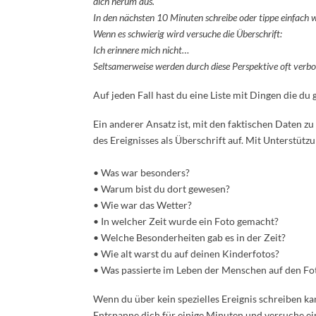
dich herum aus.
In den nächsten 10 Minuten schreibe oder tippe einfach 
Wenn es schwierig wird versuche die Überschrift:
Ich erinnere mich nicht…
Seltsamerweise werden durch diese Perspektive oft verb
Auf jeden Fall hast du eine Liste mit Dingen die d
Ein anderer Ansatz ist, mit den faktischen Daten z
des Ereignisses als Überschrift auf. Mit Unterstütz
• Was war besonders?
• Warum bist du dort gewesen?
• Wie war das Wetter?
• In welcher Zeit wurde ein Foto gemacht?
• Welche Besonderheiten gab es in der Zeit?
• Wie alt warst du auf deinen Kinderfotos?
• Was passierte im Leben der Menschen auf den Fo
Wenn du über kein spezielles Ereignis schreiben ka
Entspanne dich für einige Minuten und versuche ei