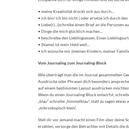
• meine Kreativität drückt sich aus durch…
• ich bin/ ich bin nicht ( oder ersetze ich durch 
• Liebe(r)…(schreibe einen Brief an die Personen a
• Dinge die mich glücklich machen…
• beschreibe den Lieblingsessen. Einen Lieblingsur
• (Name) ist mein Held weil…
• ich wünsche mir (meinen Kindern, meiner Famil
Vom Journaling zum Journaling-Block
Wie überträgt man die im Journal gesammelten Ged
Ausdrücke oder Phrasen dich besonders ansprechen,
auf einem bestimmten Layout ausdrücken möchtest
Wenn du einen Journaling-Block entwirfst, schreibe 
„blau“ schreibe „himmelblau“, statt zu sagen etwas wa
„mikroskopisch klein“.
Stell dir vor jemand macht einen Film über deine S
erzählen, versorge den Betrachter mit Details die 