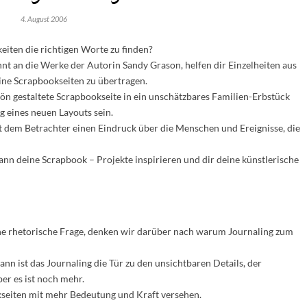
4. August 2006
eiten die richtigen Worte zu finden?
t an die Werke der Autorin Sandy Grason, helfen dir Einzelheiten aus
ne Scrapbookseiten zu übertragen.
n gestaltete Scrapbookseite in ein unschätzbares Familien-Erbstück
g eines neuen Layouts sein.
et dem Betrachter einen Eindruck über die Menschen und Ereignisse, die
kann deine Scrapbook – Projekte inspirieren und dir deine künstlerische
ine rhetorische Frage, denken wir darüber nach warum Journaling zum
ann ist das Journaling die Tür zu den unsichtbaren Details, der
er es ist noch mehr.
seiten mit mehr Bedeutung und Kraft versehen.