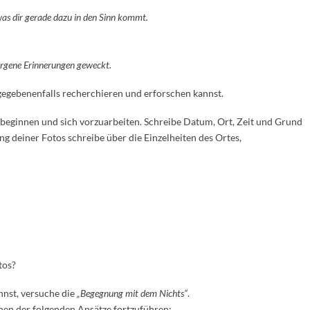
was dir gerade dazu in den Sinn kommt.
orgene Erinnerungen geweckt.
u gegebenenfalls recherchieren und erforschen kannst.
u beginnen und sich vorzuarbeiten. Schreibe Datum, Ort, Zeit und Grund
ung deiner Fotos schreibe über die Einzelheiten des Ortes,
tos?
nnst, versuche die
„Begegnung mit dem Nichts“
.
nen der folgenden Ansätze fortzuführen: