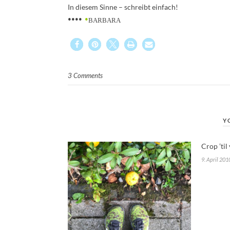
In diesem Sinne – schreibt einfach!
••••
•
BARBARA
3 Comments
Y
Crop ’til
9. April 201