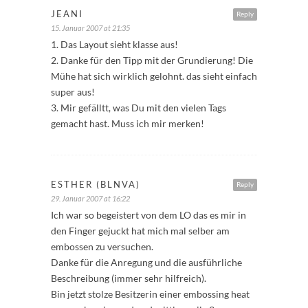
JEANI
Reply
15. Januar 2007 at 21:35
1. Das Layout sieht klasse aus!
2. Danke für den Tipp mit der Grundierung! Die
Mühe hat sich wirklich gelohnt. das sieht einfach
super aus!
3. Mir gefälltt, was Du mit den vielen Tags
gemacht hast. Muss ich mir merken!
ESTHER (BLNVA)
Reply
29. Januar 2007 at 16:22
Ich war so begeistert von dem LO das es mir in
den Finger gejuckt hat mich mal selber am
embossen zu versuchen.
Danke für die Anregung und die ausführliche
Beschreibung (immer sehr hilfreich).
Bin jetzt stolze Besitzerin einer embossing heat