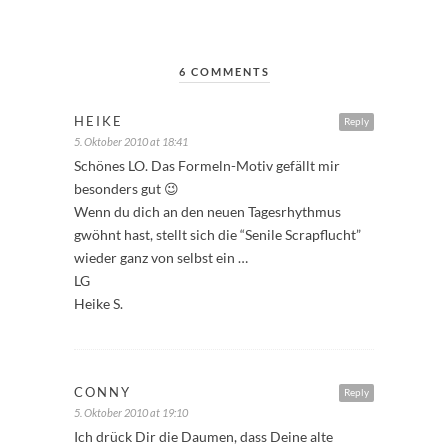
6 COMMENTS
HEIKE
Reply
5. Oktober 2010 at 18:41
Schönes LO. Das Formeln-Motiv gefällt mir
besonders gut 😉
Wenn du dich an den neuen Tagesrhythmus
gwöhnt hast, stellt sich die “Senile Scrapflucht”
wieder ganz von selbst ein …
LG
Heike S.
CONNY
Reply
5. Oktober 2010 at 19:10
Ich drück Dir die Daumen, dass Deine alte