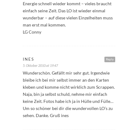
Energie schnell wieder kommt – vieles braucht
einfach seine Zeit. Das LO ist wieder einmal
wunderbar – auf diese vielen Einzelheiten muss
man erst mal kommen.
LG Conny
INES
Reply
5. Oktober 2010 at 19:47
Wunderschön. Gefällt mir sehr gut. Irgendwie
bleibe ich bei mir selbst immer an den Karten
kleben und komme nicht wirklich zum Scrappen.
Naja, bin ja selbst schuld, nehme mir einfach
keine Zeit. Fotos habe ich ja in Hülle und Fülle…
Um so schöner bei dir die wundervollen LO’s zu
sehen. Danke. Gruß ines