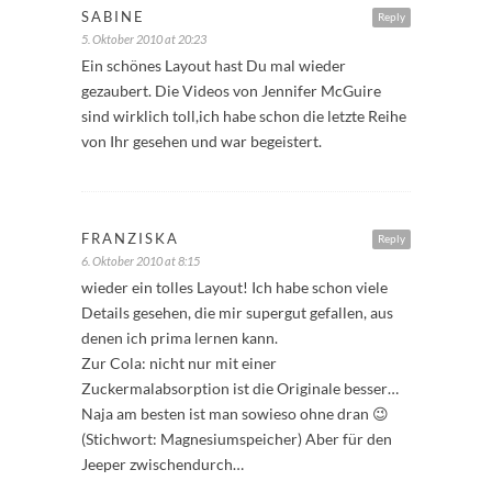
SABINE
Reply
5. Oktober 2010 at 20:23
Ein schönes Layout hast Du mal wieder
gezaubert. Die Videos von Jennifer McGuire
sind wirklich toll,ich habe schon die letzte Reihe
von Ihr gesehen und war begeistert.
FRANZISKA
Reply
6. Oktober 2010 at 8:15
wieder ein tolles Layout! Ich habe schon viele
Details gesehen, die mir supergut gefallen, aus
denen ich prima lernen kann.
Zur Cola: nicht nur mit einer
Zuckermalabsorption ist die Originale besser…
Naja am besten ist man sowieso ohne dran 😉
(Stichwort: Magnesiumspeicher) Aber für den
Jeeper zwischendurch…