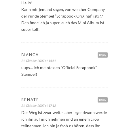
Hallo!
Kann mir jemand sagen, von welcher Company
der runde Stempel “Scrapbook Original” ist???
Den finde ich ja super, auch das Mini Album ist
super toll!
BIANCA
Reply
21. Oktober 2007 at 15:31
uups… ich meinte den “Official Scrapbook”
Stempel!
RENATE
Reply
21. Oktober 2007 at 17:12
Der Weg ist zwar weit – aber irgendwann werde
ich ihn auf mich nehmen und an einem crop
teilnehmen. Ich bin ja froh zu hören, dass ihr