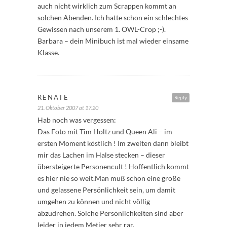
auch nicht wirklich zum Scrappen kommt an
solchen Abenden. Ich hatte schon ein schlechtes
Gewissen nach unserem 1. OWL-Crop ;-).
Barbara – dein Minibuch ist mal wieder einsame
Klasse.
RENATE
Reply
21. Oktober 2007 at 17:20
Hab noch was vergessen:
Das Foto mit Tim Holtz und Queen Ali – im
ersten Moment köstlich ! Im zweiten dann bleibt
mir das Lachen im Halse stecken – dieser
übersteigerte Personencult ! Hoffentlich kommt
es hier nie so weit.Man muß schon eine große
und gelassene Persönlichkeit sein, um damit
umgehen zu können und nicht völlig
abzudrehen. Solche Persönlichkeiten sind aber
leider in jedem Metier sehr rar.