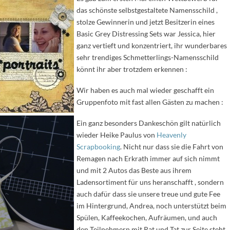
das schönste selbstgestaltete Namensschild ,
stolze Gewinnerin und jetzt Besitzerin eines
Basic Grey Distressing Sets war Jessica, hier
ganz vertieft und konzentriert, ihr wunderbares
sehr trendiges Schmetterlings-Namensschild
könnt ihr aber trotzdem erkennen :
Wir haben es auch mal wieder geschafft ein
Gruppenfoto mit fast allen Gästen zu machen :
Ein ganz besonders Dankeschön gilt natürlich
wieder Heike Paulus von
Heavenly
Scrapbooking
. Nicht nur dass sie die Fahrt von
Remagen nach Erkrath immer auf sich nimmt
und mit 2 Autos das Beste aus ihrem
Ladensortiment für uns heranschafft , sondern
auch dafür dass sie unsere treue und gute Fee
im Hintergrund, Andrea, noch unterstützt beim
Spülen, Kaffeekochen, Aufräumen, und auch
den Teilnehmern mit Rat und Tat zur Seite steht,