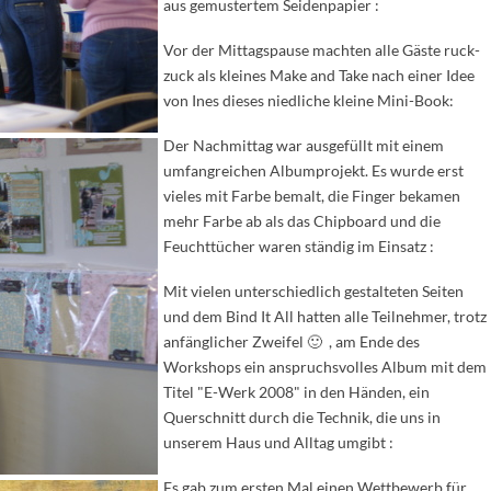
aus gemustertem Seidenpapier :
Vor der Mittagspause machten alle Gäste ruck-
zuck als kleines Make and Take nach einer Idee
von Ines dieses niedliche kleine Mini-Book:
Der Nachmittag war ausgefüllt mit einem
umfangreichen Albumprojekt. Es wurde erst
vieles mit Farbe bemalt, die Finger bekamen
mehr Farbe ab als das Chipboard und die
Feuchttücher waren ständig im Einsatz :
Mit vielen unterschiedlich gestalteten Seiten
und dem Bind It All hatten alle Teilnehmer, trotz
anfänglicher Zweifel 🙂 , am Ende des
Workshops ein anspruchsvolles Album mit dem
Titel "E-Werk 2008" in den Händen, ein
Querschnitt durch die Technik, die uns in
unserem Haus und Alltag umgibt :
Es gab zum ersten Mal einen Wettbewerb für