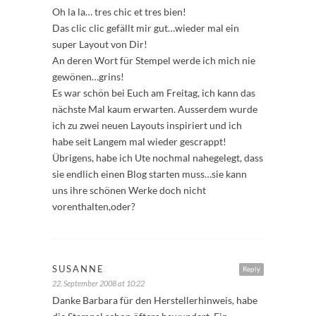
Oh la la… tres chic et tres bien!
Das clic clic gefällt mir gut…wieder mal ein
super Layout von Dir!
An deren Wort für Stempel werde ich mich nie
gewönen…grins!
Es war schön bei Euch am Freitag, ich kann das
nächste Mal kaum erwarten. Ausserdem wurde
ich zu zwei neuen Layouts inspiriert und ich
habe seit Langem mal wieder gescrappt!
Übrigens, habe ich Ute nochmal nahegelegt, dass
sie endlich einen Blog starten muss…sie kann
uns ihre schönen Werke doch nicht
vorenthalten,oder?
SUSANNE
Reply
22. September 2008 at 10:22
Danke Barbara für den Herstellerhinweis, habe