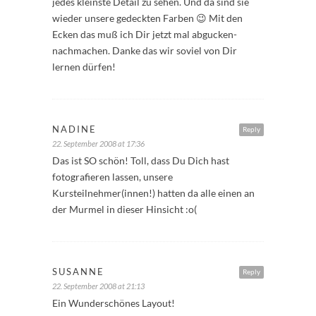
jedes kleinste Detail zu sehen. Und da sind sie
wieder unsere gedeckten Farben 😉 Mit den
Ecken das muß ich Dir jetzt mal abgucken-
nachmachen. Danke das wir soviel von Dir
lernen dürfen!
NADINE
Reply
22. September 2008 at 17:36
Das ist SO schön! Toll, dass Du Dich hast
fotografieren lassen, unsere
Kursteilnehmer(innen!) hatten da alle einen an
der Murmel in dieser Hinsicht :o(
SUSANNE
Reply
22. September 2008 at 21:13
Ein Wunderschönes Layout!