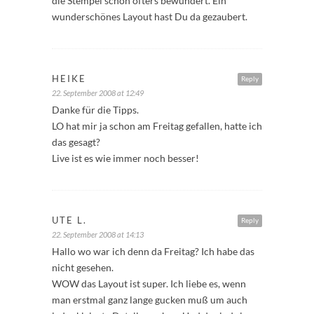
die Stempel schon öfters bewundert. Ein
wunderschönes Layout hast Du da gezaubert.
HEIKE
Reply
22. September 2008 at 12:49
Danke für die Tipps.
LO hat mir ja schon am Freitag gefallen, hatte ich
das gesagt?
Live ist es wie immer noch besser!
UTE L.
Reply
22. September 2008 at 14:13
Hallo wo war ich denn da Freitag? Ich habe das
nicht gesehen.
WOW das Layout ist super. Ich liebe es, wenn
man erstmal ganz lange gucken muß um auch