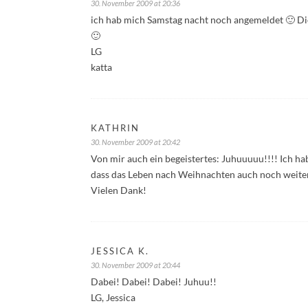
30. November 2009 at 20:36
ich hab mich Samstag nacht noch angemeldet 🙂 Di
🙂
LG
katta
KATHRIN
30. November 2009 at 20:42
Von mir auch ein begeistertes: Juhuuuuu!!!! Ich hab
dass das Leben nach Weihnachten auch noch weite
Vielen Dank!
JESSICA K.
30. November 2009 at 20:44
Dabei! Dabei! Dabei! Juhuu!!
LG, Jessica