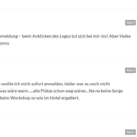
Reply
nmeldung – beim Anklicken des Logos tut sich bei mir nix! Aber Heike
Conny
Reply
 wollte ich mich sofort anmelden, leider war es noch nicht
h, was wäre wenn…..alle Plätze schon weg wären…Ne ne keine Sorge
 beim Workshop so wie im Hotel ergattert.
Reply