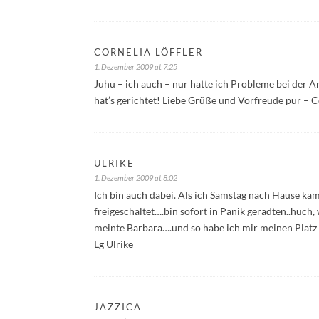
CORNELIA LÖFFLER
1. Dezember 2009 at 7:25
Juhu – ich auch – nur hatte ich Probleme bei der A
hat’s gerichtet! Liebe Grüße und Vorfreude pur – 
ULRIKE
1. Dezember 2009 at 8:02
Ich bin auch dabei. Als ich Samstag nach Hause kam
freigeschaltet….bin sofort in Panik geradten..huc
meinte Barbara….und so habe ich mir meinen Platz
Lg Ulrike
JAZZICA