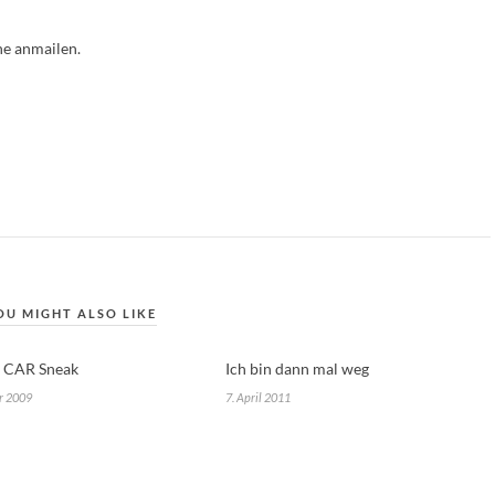
ne anmailen.
OU MIGHT ALSO LIKE
n CAR Sneak
Ich bin dann mal weg
r 2009
7. April 2011