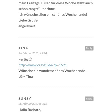
mein Freitags-Füller für diese Woche steht auch
schon ausgefüllt drinne.
Ich wünsche allen ein schönes Wochenende!
Liebe Grüße
engelswelt
TINA
Reply
26. Februar 2010 at 7:14
Fertig 🙂
http://www.crayzii.de/?p=1691
Wünsche ein wunderschönes Wochenende –
LG – Tina
SUNSY
Reply
26. Februar 2010 at 7:16
Hallo Barbara,