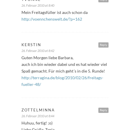
26. Februar 2010 at 8:40
Mein Freitagsfüller ist auch schon da
http://voennchenswelt.de/?p=162
KERSTIN
Reply
26. Februar 2010 at 8:42
Guten Morgen liebe Barbara,
auch ich bin wieder dabei und es hat wieder viel
Spaß gemacht. Für mich geht´s in die 5. Runde!
http://terragina.de/blog/2010/02/26/freitags-
fueller-48/
ZOTTELMINNA
Reply
26. Februar 2010 at 8:44
Huhuu, fertig! ;o)
Liebe Grüße, Tanja