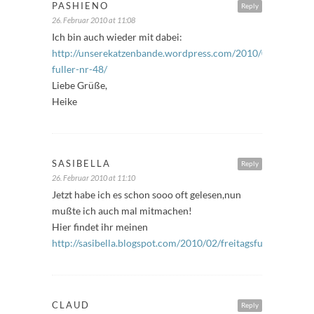
PASHIENO
Reply
26. Februar 2010 at 11:08
Ich bin auch wieder mit dabei:
http://unserekatzenbande.wordpress.com/2010/02/26/freita
fuller-nr-48/
Liebe Grüße,
Heike
SASIBELLA
Reply
26. Februar 2010 at 11:10
Jetzt habe ich es schon sooo oft gelesen,nun
mußte ich auch mal mitmachen!
Hier findet ihr meinen
http://sasibella.blogspot.com/2010/02/freitagsfuller.html
CLAUD
Reply