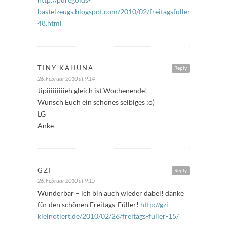
bastelzeugs.blogspot.com/2010/02/freitagsfuller-
48.html
TINY KAHUNA
Reply
26. Februar 2010 at 9:14
Jipiiiiiiiiieh gleich ist Wochenende!
Wünsch Euch ein schönes selbiges ;o)
LG
Anke
GZI
Reply
26. Februar 2010 at 9:15
Wunderbar – ich bin auch wieder dabei! danke
für den schönen Freitags-Füller!
http://gzi-
kielnotiert.de/2010/02/26/freitags-fuller-15/