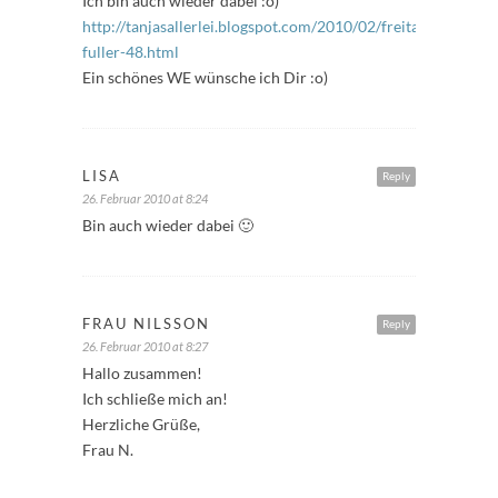
Ich bin auch wieder dabei :o)
http://tanjasallerlei.blogspot.com/2010/02/freitags-
fuller-48.html
Ein schönes WE wünsche ich Dir :o)
LISA
Reply
26. Februar 2010 at 8:24
Bin auch wieder dabei 🙂
FRAU NILSSON
Reply
26. Februar 2010 at 8:27
Hallo zusammen!
Ich schließe mich an!
Herzliche Grüße,
Frau N.