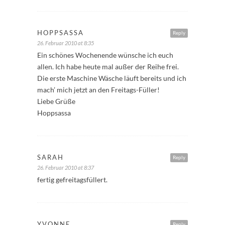
HOPPSASSA
Reply
26. Februar 2010 at 8:35
Ein schönes Wochenende wünsche ich euch
allen. Ich habe heute mal außer der Reihe frei.
Die erste Maschine Wäsche läuft bereits und ich
mach’ mich jetzt an den Freitags-Füller!
Liebe Grüße
Hoppsassa
SARAH
Reply
26. Februar 2010 at 8:37
fertig gefreitagsfüllert.
YVONNE
Reply