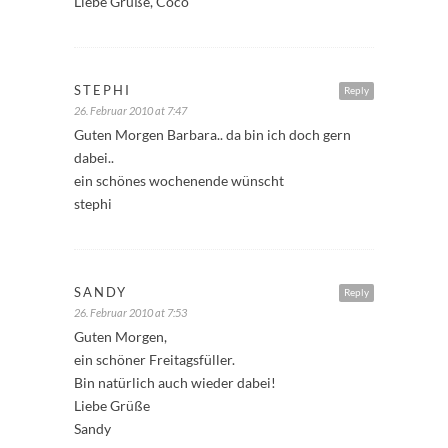
Liebe Grüße, Coco
STEPHI
Reply
26. Februar 2010 at 7:47
Guten Morgen Barbara.. da bin ich doch gern
dabei..
ein schönes wochenende wünscht
stephi
SANDY
Reply
26. Februar 2010 at 7:53
Guten Morgen,
ein schöner Freitagsfüller.
Bin natürlich auch wieder dabei!
Liebe Grüße
Sandy