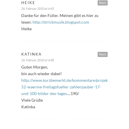
HEIKE
Reply
26. Februar 2010 at 6:43
Danke für den Füller. Meinen gibt es hier zu
lesen:
http://strickmusik.blogspot.com
Heike
KATINKA
Reply
26. Februar 2010 at 6:48
Guten Morgen,
bin auch wieder dabei!
http://www.kurzbemerkt.de/kommentare/projekt-
52-waerme-freitagsfueller-zahlenzauber-17-
und-100-bilder-des-tages
….190/
Viele Grüße
Katinka