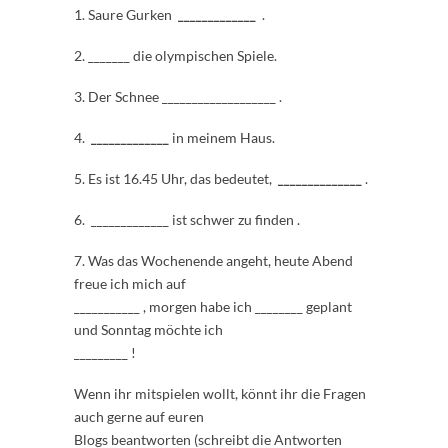
1. Saure Gurken
_____________
.
2.
_______ die olympischen Spiele.
3. Der Schnee ___________________ .
4.
_____________
in meinem Haus.
5. Es ist 16.45 Uhr, das bedeutet,
______________
.
6. _____________ ist schwer zu finden .
7. Was das Wochenende angeht, heute Abend
freue ich mich auf
___________ , morgen habe ich ________ geplant
und Sonntag möchte ich
_________ !
Wenn ihr mitspielen wollt, könnt ihr die Fragen
auch gerne auf euren
Blogs beantworten (schreibt die Antworten