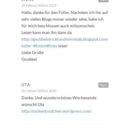
26. Februar 2010 at 10:23
Hallo, danke für den Füller. Nachdem ich ihn auf
sehr vielen Blogs immer wieder sehe, habe ich
für mich beschlossen auch mitzumachen.
Lesen kann man ihn dann da
http://gnubbelstricktundnimmtab.blogspot.com/2010/02/fre
fuller-48.html#links
lesen
Liebe Grüße
Gnubbel
UTA
Reply
26. Februar 2010 at 10:40
Danke. Und wunderschönes Wochenende
wünscht Uta
http://sockentrudchen.wordpress.com/