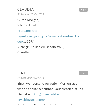
CLAUDIA
Reply
26. Februar 2010 at 7:32
Guten Morgen,
ich bin dabei
http://me-and-
myself.designblog.de/kommentare/hier-kommt-
der-
….639/
Viele grüße und ein schönesWE,
Claudia
BINE
Reply
26. Februar 2010 at 7:34
Einen wunderschönen guten Morgen, auch
wenn es heute scheinbar Dauerregen gibt. Ich
bin dabei:
http://bines-white-
love.blogspot.com/
.
Auf “Bine´s White Love” gibt es derzeit eine