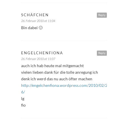
SCHÄFCHEN
Reply
26. Februar 2010 at 11:04
Bin dabei 🙂
ENGELCHENFIONA
Reply
26. Februar 2010 at 11:07
auch ich hab heute mal mitgemacht
vielen lieben dank für die tolle anregung ich
denk ich werd das nu auch öfter machen
http://engelchenfiona.wordpress.com/2010/02/26/freitagsfu
6/
lg
fio