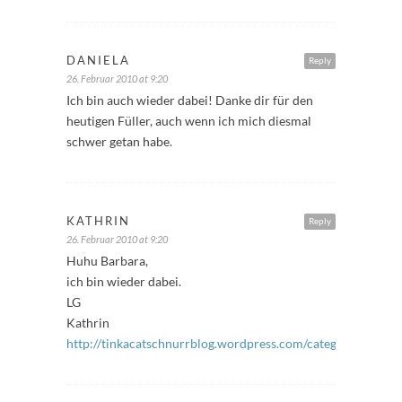
DANIELA
Reply
26. Februar 2010 at 9:20
Ich bin auch wieder dabei! Danke dir für den
heutigen Füller, auch wenn ich mich diesmal
schwer getan habe.
KATHRIN
Reply
26. Februar 2010 at 9:20
Huhu Barbara,
ich bin wieder dabei.
LG
Kathrin
http://tinkacatschnurrblog.wordpress.com/category/freitagsf