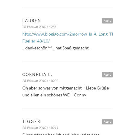
LAUREN
Reply
26. Februar 2010 at 9:55
http://www.blogigo.com/2morrow_Is_A_Long_TIme/Freitags
Fueller-48/10/
…dankeschön^^…hat Spaß gemacht.
CORNELIA L.
Reply
26. Februar 2010 at 10:02
Oh aber so was von mitgemacht – Liebe Grüße
und allen ein schönes WE – Conny
TIGGER
Reply
26. Februar 2010 at 10:11
Diese Wcohe hab ich endlich wieder dran