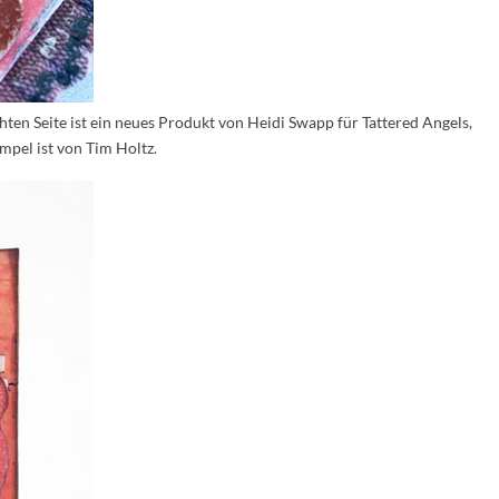
ten Seite ist ein neues Produkt von Heidi Swapp für Tattered Angels,
pel ist von Tim Holtz.