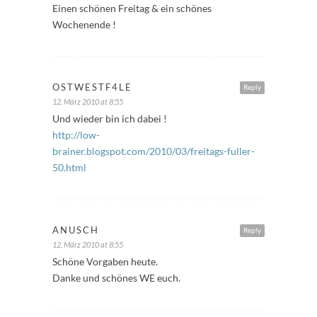
Einen schönen Freitag & ein schönes
Wochenende !
OSTWESTF4LE
Reply
12. März 2010 at 8:55
Und wieder bin ich dabei !
http://low-
brainer.blogspot.com/2010/03/freitags-fuller-
50.html
ANUSCH
Reply
12. März 2010 at 8:55
Schöne Vorgaben heute.
Danke und schönes WE euch.