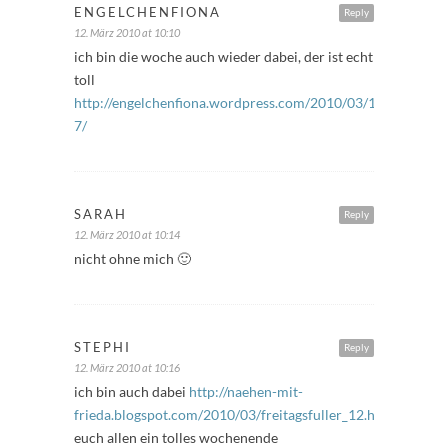
ENGELCHENFIONA
Reply
12. März 2010 at 10:10
ich bin die woche auch wieder dabei, der ist echt
toll
http://engelchenfiona.wordpress.com/2010/03/12/freitagsfu
7/
SARAH
Reply
12. März 2010 at 10:14
nicht ohne mich 🙂
STEPHI
Reply
12. März 2010 at 10:16
ich bin auch dabei
http://naehen-mit-
frieda.blogspot.com/2010/03/freitagsfuller_12.html
euch allen ein tolles wochenende