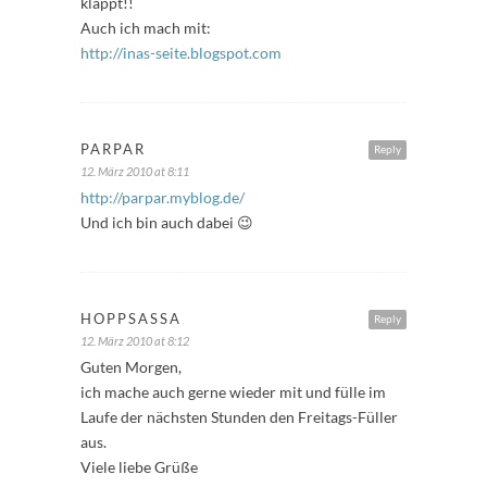
klappt!!
Auch ich mach mit:
http://inas-seite.blogspot.com
PARPAR
Reply
12. März 2010 at 8:11
http://parpar.myblog.de/
Und ich bin auch dabei 😉
HOPPSASSA
Reply
12. März 2010 at 8:12
Guten Morgen,
ich mache auch gerne wieder mit und fülle im
Laufe der nächsten Stunden den Freitags-Füller
aus.
Viele liebe Grüße