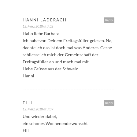
HANNI LÄDERACH
Reply
12. März 2010 at 7:32
Hallo liebe Barbara
Ich habe von Deinem Freitagsfüller gelesen. Na,
dachte ich das ist doch mal was Anderes. Gerne
schliesse ich mich der Gemeinschaft der
Freitagsfüller an und mach mal mit.
Liebe Grüsse aus der Schweiz
Hanni
ELLI
Reply
12. März 2010 at 7:37
Und wieder dabei,
ein schönes Wochenende wünscht
Elli