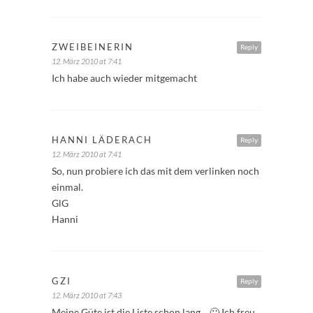
ZWEIBEINERIN
Reply
12. März 2010 at 7:41
Ich habe auch wieder mitgemacht
HANNI LÄDERACH
Reply
12. März 2010 at 7:41
So, nun probiere ich das mit dem verlinken noch
einmal.
GlG
Hanni
GZI
Reply
12. März 2010 at 7:43
Meine Güte ist die Liste schon lang… 🙂 Ich freu