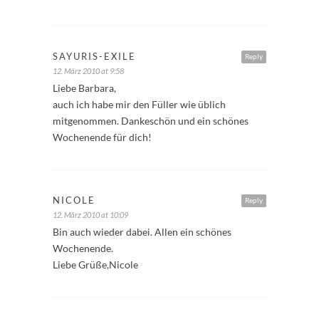
SAYURIS-EXILE
Reply
12. März 2010 at 9:58
Liebe Barbara,
auch ich habe mir den Füller wie üblich
mitgenommen. Dankeschön und ein schönes
Wochenende für dich!
NICOLE
Reply
12. März 2010 at 10:09
Bin auch wieder dabei. Allen ein schönes
Wochenende.
Liebe Grüße,Nicole