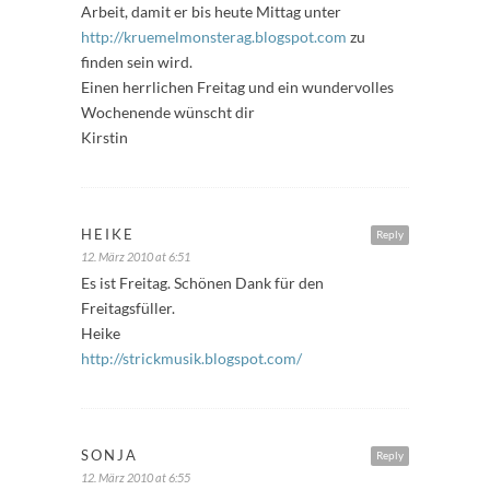
Arbeit, damit er bis heute Mittag unter
http://kruemelmonsterag.blogspot.com
zu
finden sein wird.
Einen herrlichen Freitag und ein wundervolles
Wochenende wünscht dir
Kirstin
HEIKE
Reply
12. März 2010 at 6:51
Es ist Freitag. Schönen Dank für den
Freitagsfüller.
Heike
http://strickmusik.blogspot.com/
SONJA
Reply
12. März 2010 at 6:55