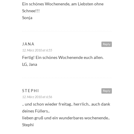
Ein schönes Wochenende, am Liebsten ohne
Schnee!!!
Sonja
JANA
Reply
12. März 2010 at 6:55
Fertig! Ein schönes Wochenende euch allen.
LG, Jana
STEPHI
Reply
12. März 2010 at 6:56
.. und schon wieder freitag.. herrlich.. auch dank
deines Füllers..
lieben gruß und ein wunderbares wochenende..
Stephi