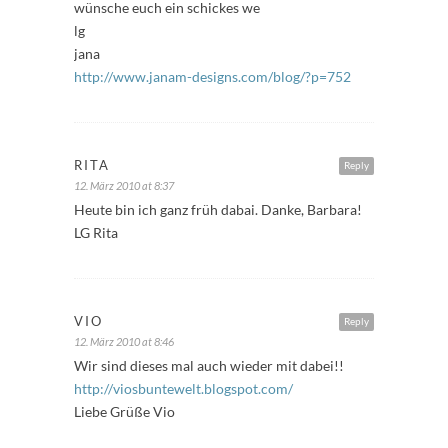
wünsche euch ein schickes we
lg
jana
http://www.janam-designs.com/blog/?p=752
RITA
Reply
12. März 2010 at 8:37
Heute bin ich ganz früh dabai. Danke, Barbara!
LG Rita
VIO
Reply
12. März 2010 at 8:46
Wir sind dieses mal auch wieder mit dabei!!
http://viosbuntewelt.blogspot.com/
Liebe Grüße Vio