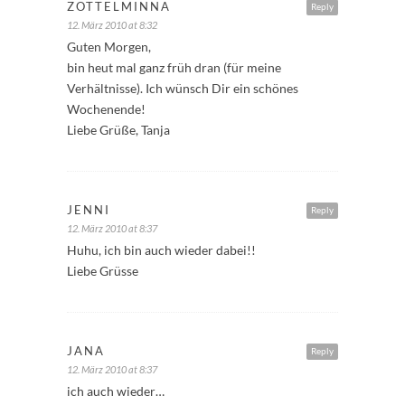
ZOTTELMINNA
Reply
12. März 2010 at 8:32
Guten Morgen,
bin heut mal ganz früh dran (für meine
Verhältnisse). Ich wünsch Dir ein schönes
Wochenende!
Liebe Grüße, Tanja
JENNI
Reply
12. März 2010 at 8:37
Huhu, ich bin auch wieder dabei!!
Liebe Grüsse
JANA
Reply
12. März 2010 at 8:37
ich auch wieder…