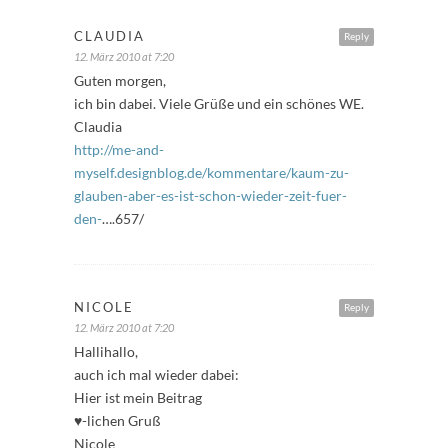
CLAUDIA
Reply
12. März 2010 at 7:20
Guten morgen,
ich bin dabei. Viele Grüße und ein schönes WE.
Claudia
http://me-and-
myself.designblog.de/kommentare/kaum-zu-
glauben-aber-es-ist-schon-wieder-zeit-fuer-
den-
….657/
NICOLE
Reply
12. März 2010 at 7:20
Hallihallo,
auch ich mal wieder dabei:
Hier ist mein Beitrag
♥-lichen Gruß
Nicole