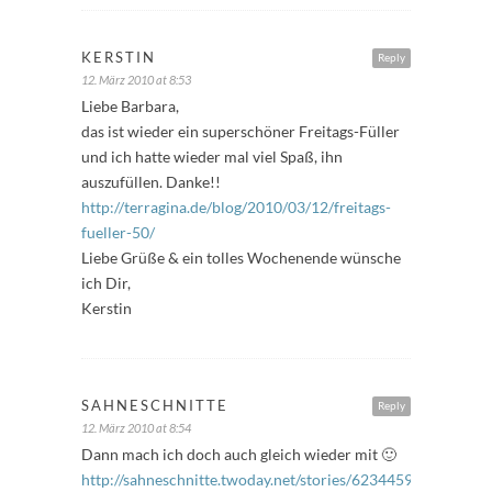
KERSTIN
Reply
12. März 2010 at 8:53
Liebe Barbara,
das ist wieder ein superschöner Freitags-Füller
und ich hatte wieder mal viel Spaß, ihn
auszufüllen. Danke!!
http://terragina.de/blog/2010/03/12/freitags-
fueller-50/
Liebe Grüße & ein tolles Wochenende wünsche
ich Dir,
Kerstin
SAHNESCHNITTE
Reply
12. März 2010 at 8:54
Dann mach ich doch auch gleich wieder mit 🙂
http://sahneschnitte.twoday.net/stories/6234459/