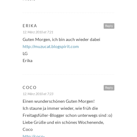
ERIKA
Reply
12. März 2010 at 7:21
Guten Morgen, ich bin auch wieder dabei
http://muzucat.blogspirit.com
LG
Erika
COCO
Reply
12. März 2010 at 7:23
Einen wunderschönen Guten Morgen!
Ich staune ja immer wieder, wie früh die
Freitagsfüller-Blogger schon unterwegs sind :o)
Liebe Grüße und ein schönes Wochenende,
Coco
http://coco-