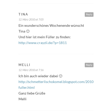
TINA
Reply
12. März 2010 at 7:05
Ein wunderschönes Wochenende wünscht
Tina 🙂
Und hier ist mein Füller zu finden:
http://www.crayzii.de/?p=1811
MELLI
Reply
12. März 2010 at 7:16
Ich bin auch wieder dabei 🙂
http://schmetterlischokomel.blogspot.com/2010/03/freitags
fuller.html
Ganz liebe Grüße
Melli