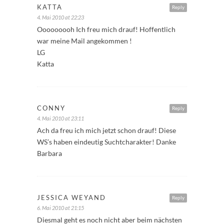
KATTA
Reply
4. Mai 2010 at 22:23
Ooooooooh Ich freu mich drauf! Hoffentlich
war meine Mail angekommen !
LG
Katta
CONNY
Reply
4. Mai 2010 at 23:11
Ach da freu ich mich jetzt schon drauf! Diese
WS’s haben eindeutig Suchtcharakter! Danke
Barbara
JESSICA WEYAND
Reply
6. Mai 2010 at 21:15
Diesmal geht es noch nicht aber beim nächsten