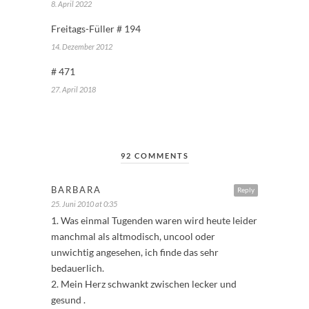
8. April 2022
Freitags-Füller # 194
14. Dezember 2012
# 471
27. April 2018
92 COMMENTS
BARBARA
Reply
25. Juni 2010 at 0:35
1. Was einmal Tugenden waren wird heute leider
manchmal als altmodisch, uncool oder
unwichtig angesehen, ich finde das sehr
bedauerlich.
2. Mein Herz schwankt zwischen lecker und
gesund .