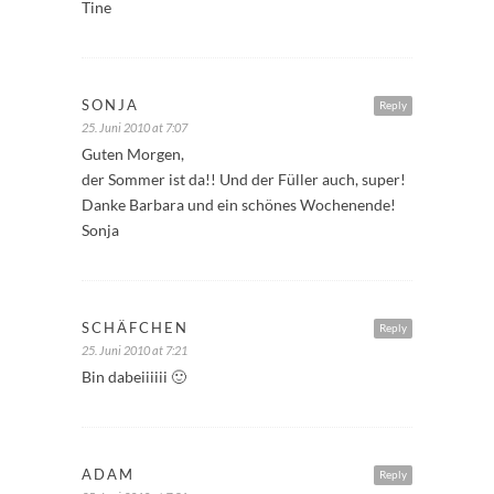
Tine
SONJA
Reply
25. Juni 2010 at 7:07
Guten Morgen,
der Sommer ist da!! Und der Füller auch, super!
Danke Barbara und ein schönes Wochenende!
Sonja
SCHÄFCHEN
Reply
25. Juni 2010 at 7:21
Bin dabeiiiiii 🙂
ADAM
Reply