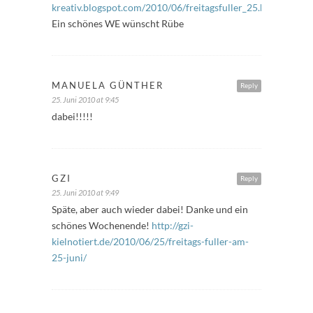
kreativ.blogspot.com/2010/06/freitagsfuller_25.html
Ein schönes WE wünscht Rübe
MANUELA GÜNTHER
Reply
25. Juni 2010 at 9:45
dabei!!!!!
GZI
Reply
25. Juni 2010 at 9:49
Späte, aber auch wieder dabei! Danke und ein
schönes Wochenende!
http://gzi-
kielnotiert.de/2010/06/25/freitags-fuller-am-
25-juni/