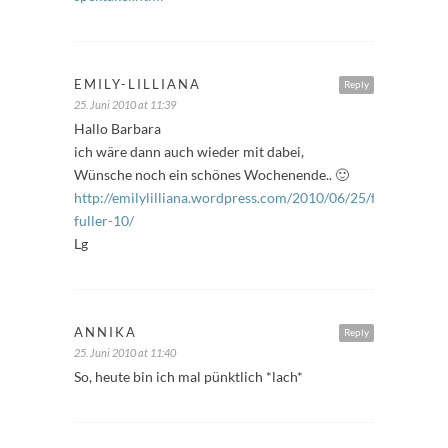
EMILY-LILLIANA
Reply
25. Juni 2010 at 11:39
Hallo Barbara
ich wäre dann auch wieder mit dabei,
Wünsche noch ein schönes Wochenende.. 🙂
http://emilylilliana.wordpress.com/2010/06/25/freitags-
fuller-10/
Lg
ANNIKA
Reply
25. Juni 2010 at 11:40
So, heute bin ich mal pünktlich *lach*