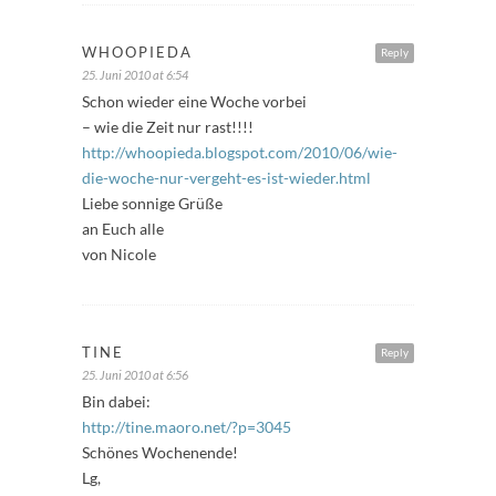
WHOOPIEDA
Reply
25. Juni 2010 at 6:54
Schon wieder eine Woche vorbei
– wie die Zeit nur rast!!!!
http://whoopieda.blogspot.com/2010/06/wie-
die-woche-nur-vergeht-es-ist-wieder.html
Liebe sonnige Grüße
an Euch alle
von Nicole
TINE
Reply
25. Juni 2010 at 6:56
Bin dabei:
http://tine.maoro.net/?p=3045
Schönes Wochenende!
Lg,