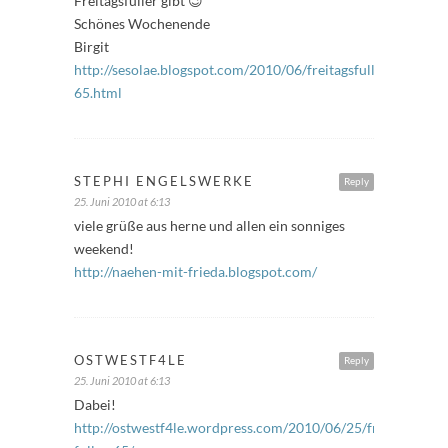
Freitagsfüller gibt 😉
Schönes Wochenende
Birgit
http://sesolae.blogspot.com/2010/06/freitagsfuller-
65.html
STEPHI ENGELSWERKE
Reply
25. Juni 2010 at 6:13
viele grüße aus herne und allen ein sonniges
weekend!
http://naehen-mit-frieda.blogspot.com/
OSTWESTF4LE
Reply
25. Juni 2010 at 6:13
Dabei!
http://ostwestf4le.wordpress.com/2010/06/25/freitags-