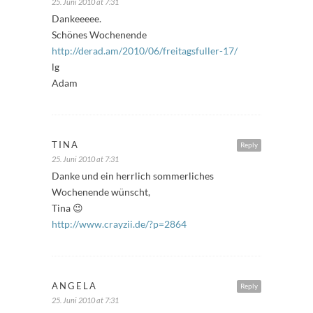
25. Juni 2010 at 7:31
Dankeeeee.
Schönes Wochenende
http://derad.am/2010/06/freitagsfuller-17/
lg
Adam
TINA
Reply
25. Juni 2010 at 7:31
Danke und ein herrlich sommerliches
Wochenende wünscht,
Tina 😉
http://www.crayzii.de/?p=2864
ANGELA
Reply
25. Juni 2010 at 7:31