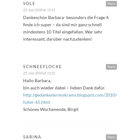
SOLE
Reply
25. Juni 2010 at 11:11
Dankeschön Barbara- besonders die Frage 4.
finde ich super – da sind mir ganz schnell
mindestens 10 Titel eingefallen. War sehr
interessant, darüber nachzudenken!
SCHNEEFLOCKE
Reply
25. Juni 2010 at 11:25
Hallo Barbara,
bin auch wieder dabei – lieben Dank dafür.
http://gedankenkrimskrams.blogspot.com/2010/06/freitags-
fuller-65.html
Schönes Wochenende, Birgit
SARINA
Reply