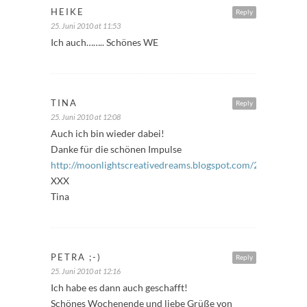
HEIKE
Reply
25. Juni 2010 at 11:53
Ich auch…….. Schönes WE
TINA
Reply
25. Juni 2010 at 12:08
Auch ich bin wieder dabei!
Danke für die schönen Impulse
http://moonlightscreativedreams.blogspot.com/2010/06/6
XXX
Tina
PETRA ;-)
Reply
25. Juni 2010 at 12:16
Ich habe es dann auch geschafft!
Schönes Wochenende und liebe Grüße von