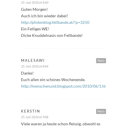
25. Juni 2010 at 8:40
Guten Morgen!
Auch ich bin wieder dabei!
http://pfotenblog.fellbande.at/?p=3250
Ein Felliges WE!
Dicke Knuddelnasis von Fellbande!
MALESAWI
Reply
25. Juni 2010 at 8:44
Danke!
Euch allen ein schönes Wochenende.
http://menschenund.blogspot.com/2010/06/1.html
KERSTIN
Reply
25. Juni 2010 at 9:08
Viele waren ja heute schon fleissig, obwohl es