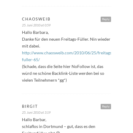
CHAOSWEIB
Reply
25. Juni 2010 at 0:59
Hallo Barbara,
Danke für den neuen Freitags-Füller. Nin wieder
mit dabei.
http://www.chaosweib.com/2010/06/25/freitags-
fuller-65/
(Schade, dass die Seite hier NoFollow ist, das
würd ne schöne Backlink-Liste werden bei so
vielen Teilnehmern *gg*)
BIRGIT
Reply
25. Juni 2010 at 3:19
Hallo Barbar,
schlaflos in Dortmund – gut, dass es den