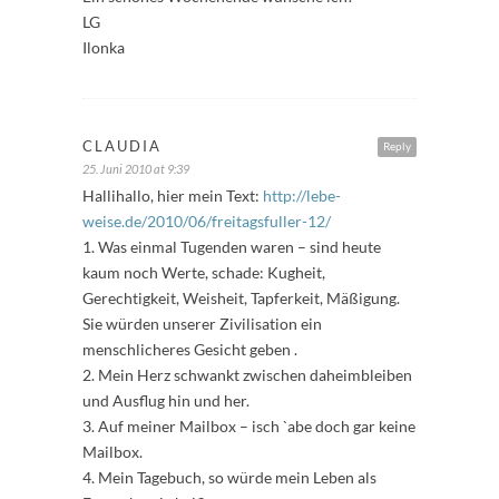
LG
Ilonka
CLAUDIA
Reply
25. Juni 2010 at 9:39
Hallihallo, hier mein Text:
http://lebe-
weise.de/2010/06/freitagsfuller-12/
1. Was einmal Tugenden waren – sind heute
kaum noch Werte, schade: Kugheit,
Gerechtigkeit, Weisheit, Tapferkeit, Mäßigung.
Sie würden unserer Zivilisation ein
menschlicheres Gesicht geben .
2. Mein Herz schwankt zwischen daheimbleiben
und Ausflug hin und her.
3. Auf meiner Mailbox – isch `abe doch gar keine
Mailbox.
4. Mein Tagebuch, so würde mein Leben als