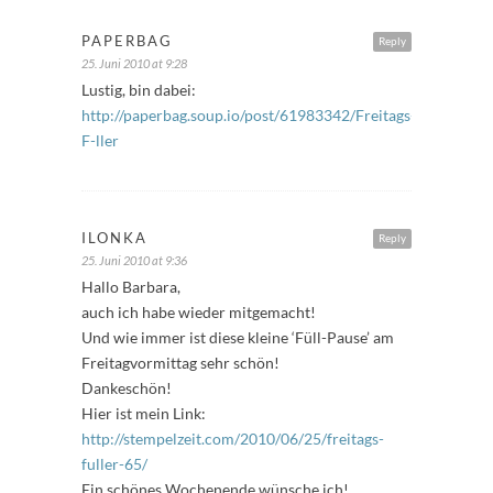
PAPERBAG
Reply
25. Juni 2010 at 9:28
Lustig, bin dabei:
http://paperbag.soup.io/post/61983342/Freitags-
F-ller
ILONKA
Reply
25. Juni 2010 at 9:36
Hallo Barbara,
auch ich habe wieder mitgemacht!
Und wie immer ist diese kleine ‘Füll-Pause’ am
Freitagvormittag sehr schön!
Dankeschön!
Hier ist mein Link:
http://stempelzeit.com/2010/06/25/freitags-
fuller-65/
Ein schönes Wochenende wünsche ich!