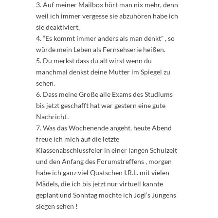
3. Auf meiner Mailbox hört man nix mehr, denn
weil ich immer vergesse sie abzuhören habe ich
sie deaktiviert.
4. “Es kommt immer anders als man denkt” , so
würde mein Leben als Fernsehserie heißen.
5. Du merkst dass du alt wirst wenn du
manchmal denkst deine Mutter im Spiegel zu
sehen.
6. Dass meine Große alle Exams des Studiums
bis jetzt geschafft hat war gestern eine gute
Nachricht .
7. Was das Wochenende angeht, heute Abend
freue ich mich auf die letzte
Klassenabschlussfeier in einer langen Schulzeit
und den Anfang des Forumstreffens , morgen
habe ich ganz viel Quatschen I.R.L. mit vielen
Mädels, die ich bis jetzt nur virtuell kannte
geplant und Sonntag möchte ich Jogi’s Jungens
siegen sehen !