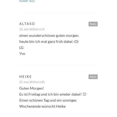
fuller-65/
ALTASO
Reply
25. Juni 2010 at 6:14
einen wunderschönen guten morgen.
heute bin ich mal ganz früh dabei :O)
LG
Yvo
HEIKE
Reply
25. Juni 2010 at 6:20
Guten Morgen!
Es ist Freitag und ich bin wieder dabei! 🙂
Einen schönen Tag und ein sonniges
Wochenende wünscht Heike