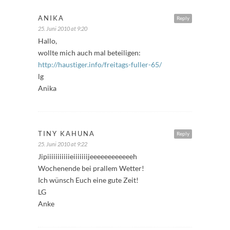
ANIKA
Reply
25. Juni 2010 at 9:20
Hallo,
wollte mich auch mal beteiligen:
http://haustiger.info/freitags-fuller-65/
lg
Anika
TINY KAHUNA
Reply
25. Juni 2010 at 9:22
Jipiiiiiiiiiiieiiiiiiijeeeeeeeeeeeeh
Wochenende bei prallem Wetter!
Ich wünsch Euch eine gute Zeit!
LG
Anke