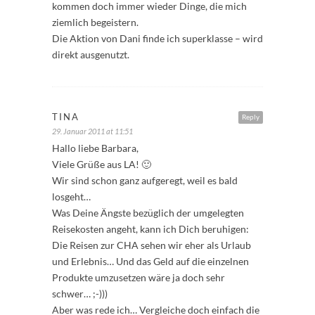
kommen doch immer wieder Dinge, die mich
ziemlich begeistern.
Die Aktion von Dani finde ich superklasse – wird
direkt ausgenutzt.
TINA
Reply
29. Januar 2011 at 11:51
Hallo liebe Barbara,
Viele Grüße aus LA! 🙂
Wir sind schon ganz aufgeregt, weil es bald
losgeht…
Was Deine Ängste bezüglich der umgelegten
Reisekosten angeht, kann ich Dich beruhigen:
Die Reisen zur CHA sehen wir eher als Urlaub
und Erlebnis… Und das Geld auf die einzelnen
Produkte umzusetzen wäre ja doch sehr
schwer… ;-)))
Aber was rede ich… Vergleiche doch einfach die