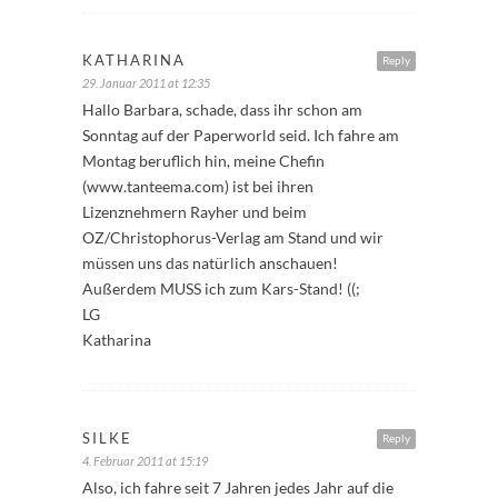
KATHARINA
Reply
29. Januar 2011 at 12:35
Hallo Barbara, schade, dass ihr schon am
Sonntag auf der Paperworld seid. Ich fahre am
Montag beruflich hin, meine Chefin
(www.tanteema.com) ist bei ihren
Lizenznehmern Rayher und beim
OZ/Christophorus-Verlag am Stand und wir
müssen uns das natürlich anschauen!
Außerdem MUSS ich zum Kars-Stand! ((;
LG
Katharina
SILKE
Reply
4. Februar 2011 at 15:19
Also, ich fahre seit 7 Jahren jedes Jahr auf die