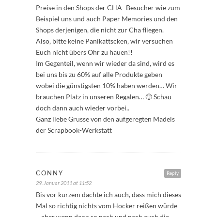
Preise in den Shops der CHA- Besucher wie zum
Beispiel uns und auch Paper Memories und den
Shops derjenigen, die nicht zur Cha fliegen.
Also, bitte keine Panikattscken, wir versuchen
Euch nicht übers Ohr zu hauen!!
Im Gegenteil, wenn wir wieder da sind, wird es
bei uns bis zu 60% auf alle Produkte geben
wobei die günstigsten 10% haben werden… Wir
brauchen Platz in unseren Regalen… 🙂 Schau
doch dann auch wieder vorbei..
Ganz liebe Grüsse von den aufgeregten Mädels
der Scrapbook-Werkstatt
CONNY
Reply
29. Januar 2011 at 11:52
Bis vor kurzem dachte ich auch, dass mich dieses
Mal so richtig nichts vom Hocker reißen würde
– aber wenn dann so nach und nach auch die